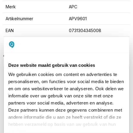
Merk
APC
Artikelnummer
APV9601
EAN
0731304345008
Alternatieve producten vergelijken
Deze website maakt gebruik van cookies
We gebruiken cookies om content en advertenties te
Huidig product
personaliseren, om functies voor social media te bieden
en om ons websiteverkeer te analyseren. Ook delen we
informatie over uw gebruik van onze site met onze
partners voor social media, adverteren en analyse.
Deze partners kunnen deze gegevens combineren met
andere informatie die u aan ze heeft verstrekt of die ze
APC VGL9901I Easy-
APC APV9601 Easy-
hebben verzameld op basis van uw gebruik van hun
UPS On-Line
UPS On-Line
services.