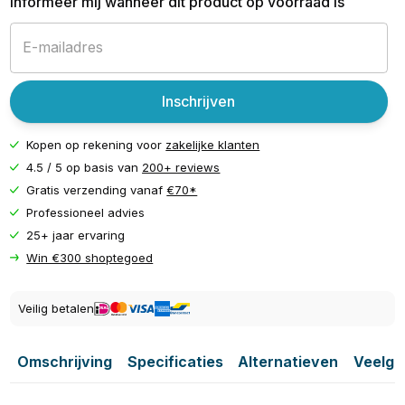
Informeer mij wanneer dit product op voorraad is
Inschrijven
Kopen op rekening voor
zakelijke klanten
4.5 / 5 op basis van
200+ reviews
Gratis verzending vanaf
€70*
Professioneel advies
25+ jaar ervaring
Win €300 shoptegoed
Veilig betalen
Omschrijving
Specificaties
Alternatieven
Veelge