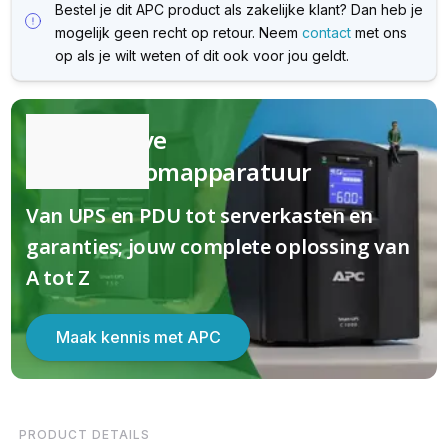
Bestel je dit APC product als zakelijke klant? Dan heb je
mogelijk geen recht op retour. Neem
contact
met ons
op als je wilt weten of dit ook voor jou geldt.
Kwalitatieve
(nood)stroomapparatuur
Van UPS en PDU tot serverkasten en
garanties; jouw complete oplossing van
A tot Z
Maak kennis met APC
PRODUCT DETAILS