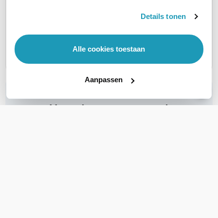
Dry Contact Management
Netwerk Management
Details tonen
Card
Card
100,00
excl. btw
121,00
incl. btw
Alle cookies toestaan
Aanpassen
WIL JIJ ADVIES OP MAAT?
Vraag het onze experts!
Bel ons
E-mail