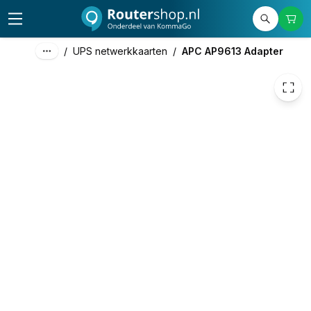
273,75
excl. btw
331,24
incl. btw
/
UPS netwerkkaarten
/
APC AP9613 Adapter