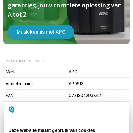
garanties; jouw complete oplossing van
A tot Z
Maak kennis met APC
PRODUCT DETAILS
Merk
APC
Artikelnummer
AP9613
EAN
0731304293842
WIL JIJ ADVIES OP MAAT?
Vraag het onze experts!
Deze website maakt gebruik van cookies