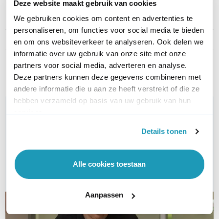
Kabel lengte
5 meter
Deze website maakt gebruik van cookies
We gebruiken cookies om content en advertenties te
Type kabel
UTP Cat6a
personaliseren, om functies voor social media te bieden
Kleur
Zwart
en om ons websiteverkeer te analyseren. Ook delen we
informatie over uw gebruik van onze site met onze
Toon meer
partners voor social media, adverteren en analyse.
Deze partners kunnen deze gegevens combineren met
andere informatie die u aan ze heeft verstrekt of die ze
hebben verzameld op basis van uw gebruik van hun
WIL JIJ ADVIES OP MAAT?
services.
Vraag het onze experts!
Details tonen
Bel ons
Alle cookies toestaan
E-mail
Aanpassen