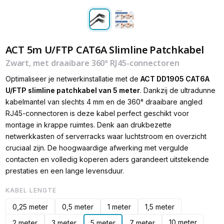
ACT 5m U/FTP CAT6A Slimline Patchkabel
Zwart, met draaibare 360° RJ45-connectoren
Optimaliseer je netwerkinstallatie met de
ACT DD1905 CAT6A
U/FTP slimline patchkabel van 5 meter
. Dankzij de ultradunne
kabelmantel van slechts 4 mm en de 360° draaibare angled
RJ45-connectoren is deze kabel perfect geschikt voor
montage in krappe ruimtes. Denk aan drukbezette
netwerkkasten of serverracks waar luchtstroom en overzicht
cruciaal zijn. De hoogwaardige afwerking met vergulde
contacten en volledig koperen aders garandeert uitstekende
prestaties en een lange levensduur.
KABEL LENGTE
0,25 meter
0,5 meter
1 meter
1,5 meter
10 meter
2 meter
3 meter
5 meter
7 meter