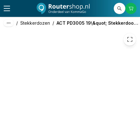
33,63
excl. btw
40,69
incl. btw
/
Stekkerdozen
/
ACT PD3005 19\&quot; Stekkerdoos PDU