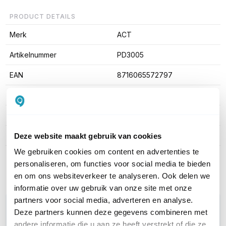
PRODUCT DETAILS
Merk
ACT
Artikelnummer
PD3005
EAN
8716065572797
Stekkertype ingang
Schuko CEE 7
Type uitgangen
Schuko
Montage
Rack mountable; 1U
Deze website maakt gebruik van cookies
We gebruiken cookies om content en advertenties te
Toon meer
personaliseren, om functies voor social media te bieden
en om ons websiteverkeer te analyseren. Ook delen we
informatie over uw gebruik van onze site met onze
partners voor social media, adverteren en analyse.
WIL JIJ ADVIES OP MAAT?
Deze partners kunnen deze gegevens combineren met
Vraag het onze experts!
andere informatie die u aan ze heeft verstrekt of die ze