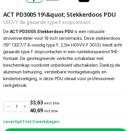
ACT PD3005 19\&quot; Stekkerdoos PDU
CEE7/7, 8x geaarde type F stopcontact
De
ACT PD3005 Stekkerdoos PDU
is een robuuste
stroomverdeler voor 19 inch serverracks. Deze stekkerdoos
(19" CEE7/7 8-voudig type F, 2,5m H05VV-F 3G1.5) biedt acht
geaarde type F stopcontacten in een ruimtebesparend 1HE-
formaat. De geïntegreerde verlichte schakelaar met
beschermkap voorkomt onbedoeld uitschakelen. Dankzij de
aluminium behuizing, verstelbare montagebeugels en
kinderbeveiliging, is deze PDU ideaal voor professioneel
rackgebruik.
33,63
excl. btw
40,69
incl. btw
Levertijd 1 tot 3 werkdagen