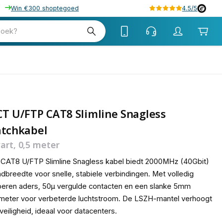
Win €300 shoptegoed
4.5/5
70
zoek?
T U/FTP CAT8 Slimline Snagless
atchkabel
art, 0,5 meter
CAT8 U/FTP Slimline Snagless kabel biedt 2000MHz (40Gbit)
dbreedte voor snelle, stabiele verbindingen. Met volledig
eren aders, 50µ vergulde contacten en een slanke 5mm
meter voor verbeterde luchtstroom. De LSZH-mantel verhoogt
veiligheid, ideaal voor datacenters.