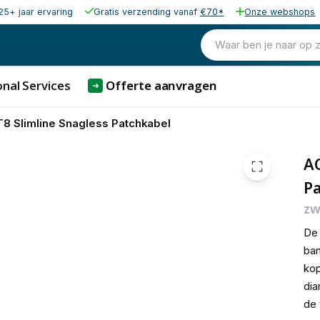
25+ jaar ervaring
Gratis verzending vanaf
€70*
Onze webshops
€ 3,
Waar ben je naar op 
nal Services
Offerte aanvragen
➜
 Slimline Snagless Patchkabel
AC
P
zw
De 
ban
kop
dia
de 