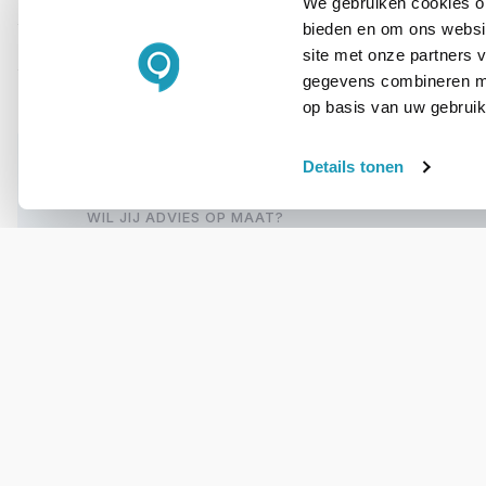
Type kabel
We gebruiken cookies om
bieden en om ons websit
Kleur
site met onze partners 
gegevens combineren met
op basis van uw gebruik
Details tonen
WIL JIJ ADVIES OP MAAT?
Vraag het onze
experts!
Bel ons
E-mail