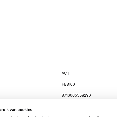
ACT
FB8100
8716065558296
0,5 meter
bruik van cookies