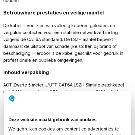
houden.
Betrouwbare prestaties en veilige mantel
De kabel is voorzien van volledig koperen geleiders en
vergulde contacten voor een stabiele netwerkverbinding
volgens de CAT6A standaard. De LSZH mantel beperkt
daarnaast de uitstoot van schadelijke stoffen bij brand of
beschadiging. Hierdoor is de kabel geschikt voor gebruik in
professionele en publieke omgevingen.
Inhoud verpakking
ACT Zwarte 5 meter U/UTP CAT6A LSZH Slimline patchkabel
met RJ45 connectoren 90° haaks boven naar 90° haaks boven
PRODUCT DETAILS
Deze website maakt gebruik van cookies
Merk
ACT
We gebruiken cookies om content en advertenties te