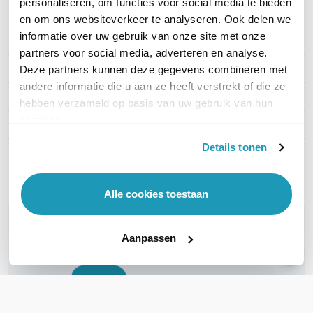
personaliseren, om functies voor social media te bieden
Artikelnummer
DD6905
en om ons websiteverkeer te analyseren. Ook delen we
informatie over uw gebruik van onze site met onze
EAN
8716065571233
partners voor social media, adverteren en analyse.
Kabel lengte
5 meter
Deze partners kunnen deze gegevens combineren met
andere informatie die u aan ze heeft verstrekt of die ze
Type kabel
UTP Cat6a
hebben verzameld op basis van uw gebruik van hun
services.
Kleur
Zwart
Details tonen
Toon meer
Alle cookies toestaan
WIL JIJ ADVIES OP MAAT?
Aanpassen
Vraag het onze experts!
Bel ons
E-mail