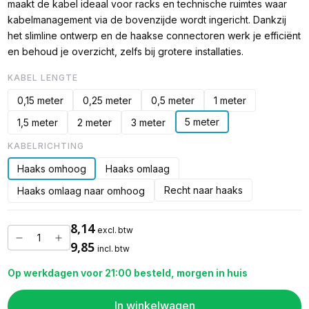
maakt de kabel ideaal voor racks en technische ruimtes waar
kabelmanagement via de bovenzijde wordt ingericht. Dankzij
het slimline ontwerp en de haakse connectoren werk je efficiënt
en behoud je overzicht, zelfs bij grotere installaties.
KABEL LENGTE
0,15 meter
0,25 meter
0,5 meter
1 meter
5 meter
1,5 meter
2 meter
3 meter
KABELRICHTING
Haaks omhoog
Haaks omlaag
Recht naar haaks
Haaks omlaag naar omhoog
8,14
excl. btw
9,85
incl. btw
Op werkdagen voor 21:00 besteld, morgen in huis
In winkelwagen