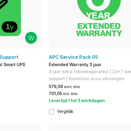
 Support
APC Service Pack 05
0V Smart UPS
Extended Warranty 3 jaar
3 jaar extra fabrieksgarantie​ | 24x7 to
support | Kosteloos accu vervangen
579,38
excl. btw
701,05
incl. btw
Levertijd 1 tot 3 werkdagen
Vergelijk