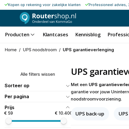
Kopen op rekening voor zakelijke klanten
Professioneel advies, 
Producten
Klantcases
Kennisblog
Professio
Home
/
UPS noodstroom
/
UPS garantieverlenging
UPS garantiev
Alle filters wissen
Met een
UPS garantieverle
Sorteer op
garantie voor jouw Uninter
Per pagina
noodstroomvoorziening.
Prijs
UPS back-up
UPS 
€ 59
€ 10.400