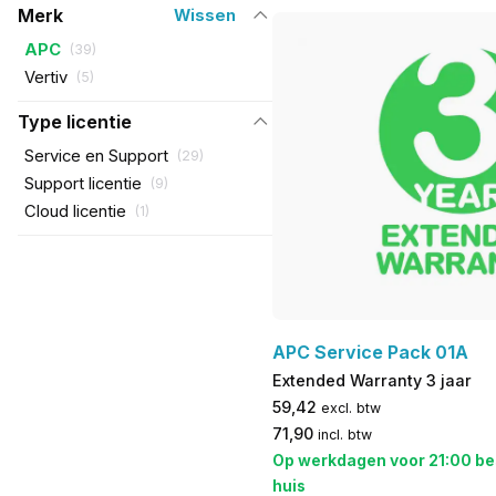
Merk
Wissen
APC
(
39
)
Vertiv
(
5
)
Type licentie
Service en Support
(
29
)
Support licentie
(
9
)
Cloud licentie
(
1
)
APC Service Pack 01A
Extended Warranty 3 jaar
59,42
excl. btw
71,90
incl. btw
Op werkdagen voor 21:00 be
huis