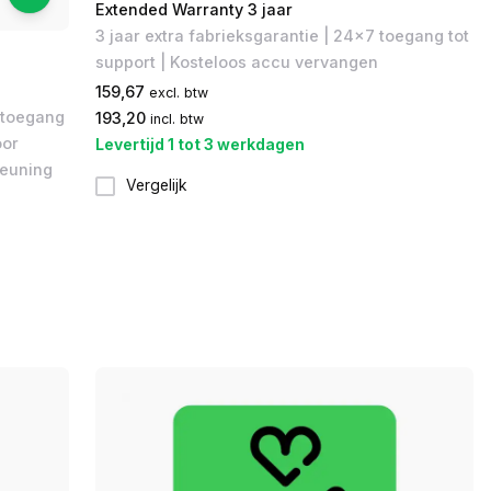
Extended Warranty 3 jaar
3 jaar extra fabrieksgarantie​ | 24x7 toegang tot
support​ | Kosteloos accu vervangen
159,67
excl. btw
retoegang
193,20
incl. btw
oor
Levertijd 1 tot 3 werkdagen
teuning
Vergelijk