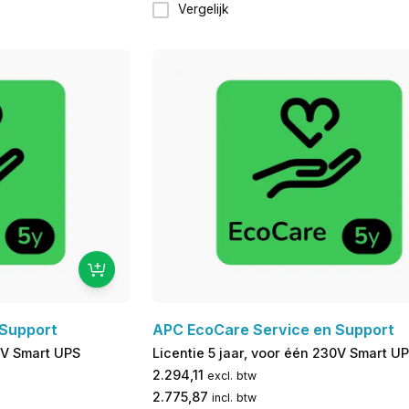
Vergelijk
 Support
APC EcoCare Service en Support
30V Smart UPS
Licentie 5 jaar, voor één 230V Smart U
2.294,11
excl. btw
2.775,87
incl. btw