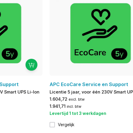
 Support
APC EcoCare Service en Support
0V Smart UPS Li-Ion
Licentie 5 jaar, voor één 230V Smart UP
1.604,72
excl. btw
1.941,71
incl. btw
Levertijd 1 tot 3 werkdagen
Vergelijk