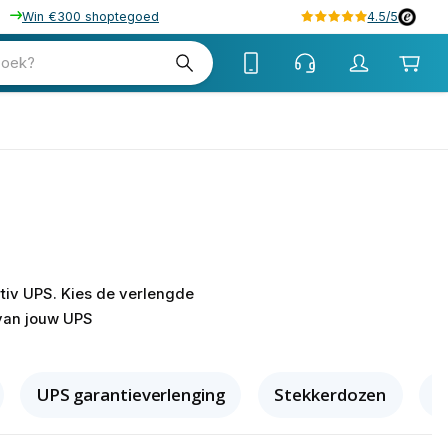
Win €300 shoptegoed
4.5/5
zoek?
tiv UPS. Kies de verlengde
 van jouw UPS
UPS garantieverlenging
Stekkerdozen
U