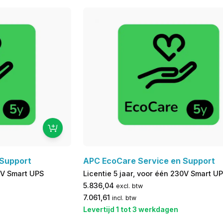
 Support
APC EcoCare Service en Support
30V Smart UPS
Licentie 5 jaar, voor één 230V Smart U
5.836,04
excl. btw
7.061,61
incl. btw
Levertijd 1 tot 3 werkdagen