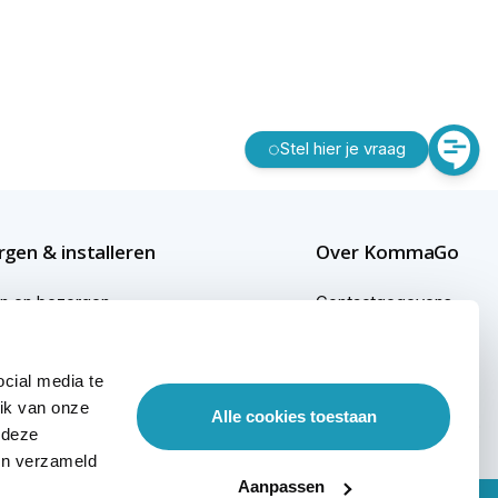
Stel hier je vraag
gen & installeren
Over KommaGo
en en bezorgen
Contactgegevens
gen buiten Nederland
Bedrijfsgegevens
cial media te
ginformatie
KommaGo duurzaam
ik van onze
Alle cookies toestaan
sional services
Werken bij KommaGo
 deze
ben verzameld
Aanpassen