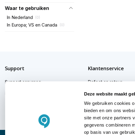
Waar te gebruiken
In Nederland
(
0
)
In Europa; VS en Canada
(
0
)
Support
Klantenservice
Support aanvraag
Defect en retour
Support fabrikanten
Garantie
Deze website maakt ge
We gebruiken cookies om
Herroepingsrecht
bieden en om ons websit
Klachten
site met onze partners 
gegevens combineren met
op basis van uw gebruik