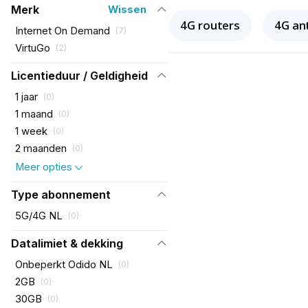
Merk
Wissen
4G routers
4G an
Internet On Demand
(
7
)
VirtuGo
(
2
)
Licentieduur / Geldigheid
1 jaar
(
0
)
1 maand
(
0
)
1 week
(
0
)
2 maanden
(
0
)
Meer opties
Type abonnement
5G/4G NL
(
0
)
Datalimiet & dekking
Onbeperkt Odido NL
(
0
)
2GB
(
0
)
30GB
(
0
)