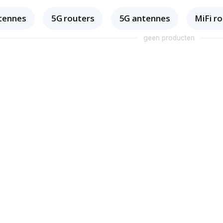
tennes
5G routers
5G antennes
MiFi r
geen producten