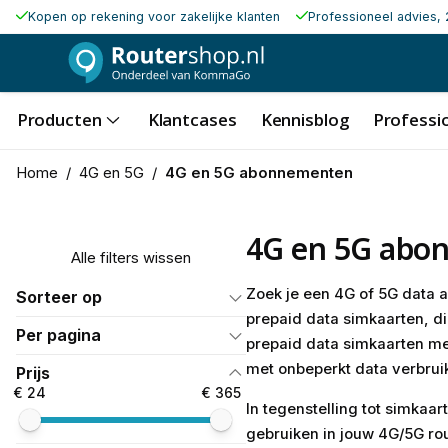
Kopen op rekening voor zakelijke klanten
Professioneel advies, 
Producten
Klantcases
Kennisblog
Professio
Home
/
4G en 5G
/
4G en 5G abonnementen
4G en 5G abo
Alle filters wissen
Zoek je een 4G of 5G data 
Sorteer op
prepaid data simkaarten, di
Per pagina
prepaid data simkaarten m
met onbeperkt data verbrui
Prijs
€ 24
€ 365
In tegenstelling tot simkaa
gebruiken in jouw 4G/5G rou