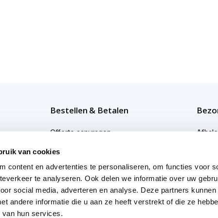
Bestellen & Betalen
Bezor
Offerte aanvragen
Afhal
Bestellen
Bezor
bruik van cookies
 content en advertenties te personaliseren, om functies voor so
Betaalmogelijkheden
Bezor
everkeer te analyseren. Ook delen we informatie over uw gebru
Afwijkende levertijden
Profes
voor social media, adverteren en analyse. Deze partners kunnen
 andere informatie die u aan ze heeft verstrekt of die ze heb
 van hun services.