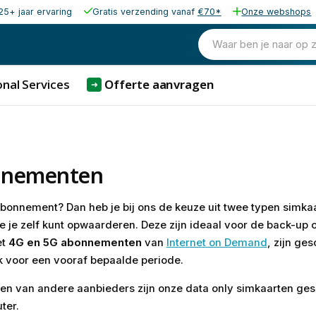
25+ jaar ervaring
Gratis verzending vanaf
€70*
Onze webshops
Waar ben je naar op 
nal Services
Offerte aanvragen
➜
nnementen
abonnement? Dan heb je bij ons de keuze uit twee typen simka
e je zelf kunt opwaarderen. Deze zijn ideaal voor de back-up 
et
4G en 5G abonnementen
van
Internet on Demand
, zijn ge
k voor een vooraf bepaalde periode.
rten van andere aanbieders zijn onze data only simkaarten ges
ter.