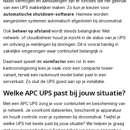
Naast vermogen en aansluitingen zijn er functies die het gebruik
van een UPS makkelijker maken. Zo kun je kiezen voor
automatische shutdown-software
. Hiermee worden
aangesloten systemen automatisch afgesloten bij stroomuitval.
Ook
beheer op afstand
wordt steeds belangrijker. Met
netwerk- of cloudbeheer houd je inzicht in de status van je UPS
en ontvang je meldingen bij storingen. Dit is vooral handig in
zakelijke omgevingen waar continuïteit belangrijk is.
Daarnaast speelt de
vormfactor
een rol. In een
kantooromgeving kies je vaak voor een compacte tower-
variant, terwijl een rackmount model beter past in een
serverkast. Zo sluit de UPS goed aan op je installatie.
Welke APC UPS past bij jouw situatie?
Met een APC UPS zorg je voor continuïteit en bescherming van
je netwerk. Je voorkomt dataverlies, beschermt je apparatuur
en houdt controle over je systemen bij stroomuitval. Twijfel je
welke UPS het beste past bij jouw situatie? We helpen je graag