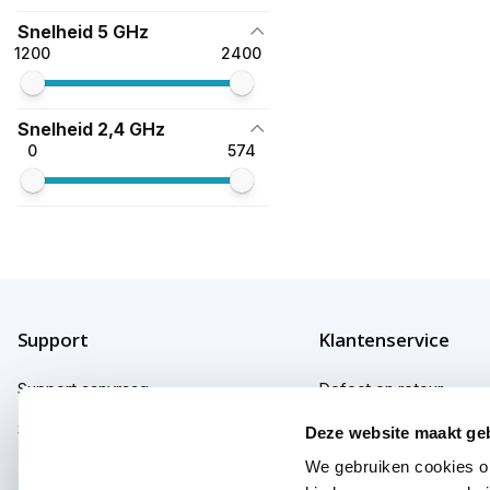
Snelheid 5 GHz
1200
2400
Snelheid 2,4 GHz
0
574
Support
Klantenservice
Support aanvraag
Defect en retour
Support fabrikanten
Garantie
Deze website maakt ge
We gebruiken cookies om
Herroepingsrecht