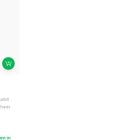
abit
eheer
en in