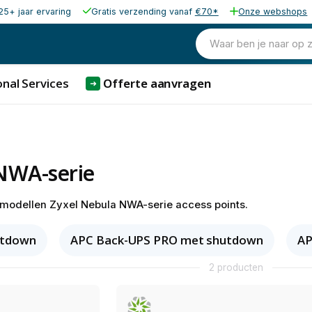
25+ jaar ervaring
Gratis verzending vanaf
€70*
Onze webshops
Waar ben je naar op 
nal Services
Offerte aanvragen
➜
NWA-serie
e modellen Zyxel Nebula NWA-serie access points.
utdown
APC Back-UPS PRO met shutdown
AP
2 producten