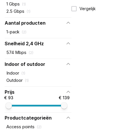
1 Gbps
(
1
)
Vergelijk
2.5 Gbps
(
1
)
Aantal producten
1-pack
(
2
)
Snelheid 2,4 GHz
574 Mbps
(
2
)
Indoor of outdoor
Indoor
(
1
)
Outdoor
(
1
)
Prijs
€ 93
€ 139
Productcategorieën
Access points
(
2
)