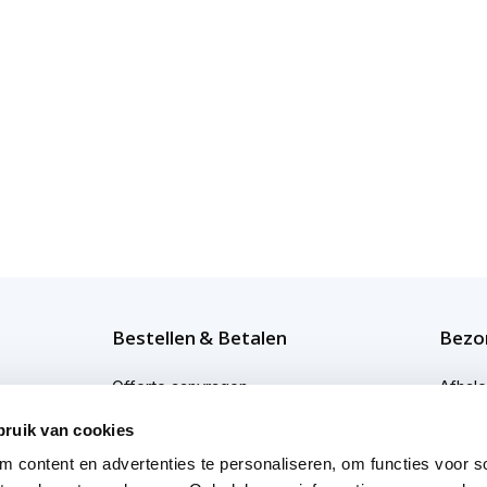
Bestellen & Betalen
Bezor
Offerte aanvragen
Afhal
Bestellen
Bezor
bruik van cookies
 content en advertenties te personaliseren, om functies voor so
Betaalmogelijkheden
Bezor