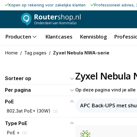
Kopen op rekening voor zakelijke klanten
Professioneel advies, 
Producten
Klantcases
Kennisblog
Professio
Home
/
Tag pages
/
Zyxel Nebula NWA-serie
Zyxel Nebula 
Sorteer op
Per pagina
Op deze pagina vind je all
PoE
APC Back-UPS met sh
802.3at PoE+ (30W)
(
2
)
Type PoE
PoE +
(
2
)