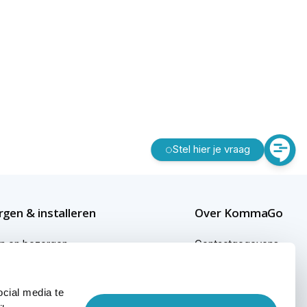
Stel hier je vraag
gen & installeren
Over KommaGo
en en bezorgen
Contactgegevens
gen buiten Nederland
Bedrijfsgegevens
cial media te
ginformatie
KommaGo duurzaam