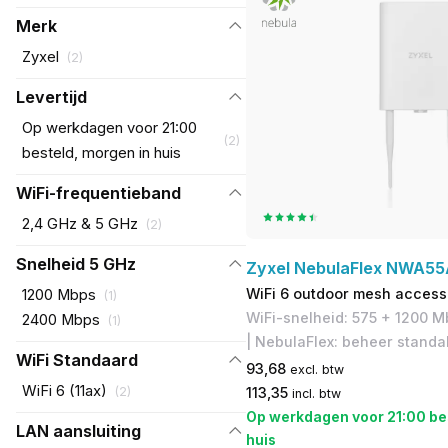
Merk
Zyxel
(
2
)
Levertijd
Op werkdagen voor 21:00
(
2
)
besteld, morgen in huis
WiFi-frequentieband
2,4 GHz & 5 GHz
(
2
)
Snelheid 5 GHz
Zyxel NebulaFlex NWA5
WiFi 6 outdoor mesh access
1200 Mbps
(
1
)
WiFi-snelheid: 575 + 1200 Mb
2400 Mbps
(
1
)
| NebulaFlex: beheer standa
WiFi Standaard
93,68
excl. btw
WiFi 6 (11ax)
(
2
)
113,35
incl. btw
Op werkdagen voor 21:00 be
LAN aansluiting
huis