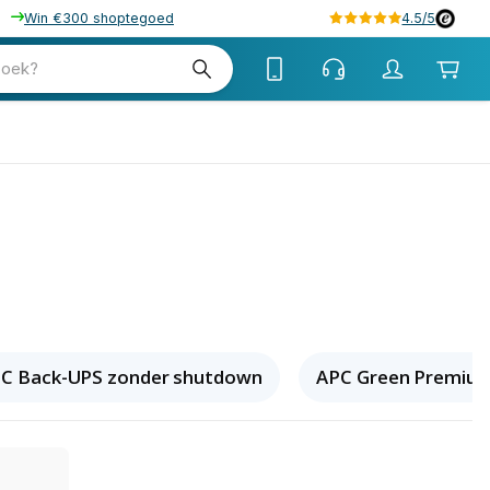
Win €300 shoptegoed
4.5/5
zoek?
C Back-UPS zonder shutdown
APC Green Premiu