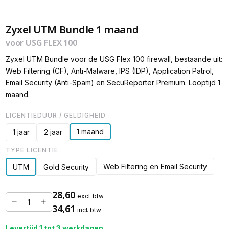
Zyxel UTM Bundle 1 maand
voor USG FLEX 100
Zyxel UTM Bundle voor de USG Flex 100 firewall, bestaande uit:
Web Filtering (CF), Anti-Malware, IPS (IDP), Application Patrol,
Email Security (Anti-Spam) en SecuReporter Premium. Looptijd 1
maand.
LICENTIEDUUR / GELDIGHEID
1 maand
1 jaar
2 jaar
TYPE LICENTIE
Web Filtering en Email Security
UTM
Gold Security
28,60
excl. btw
34,61
incl. btw
Levertijd 1 tot 3 werkdagen