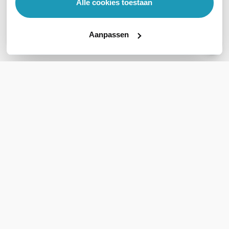
Alle cookies toestaan
Geen vragen gevonden
Stel een vraag
Aanpassen
REVIEWS
(
0
)
Ga naar Trusted Shops reviews
Wees de eerste die een review schrijft!
Schrijf een review
Support
Klantenservice