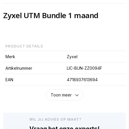
Zyxel UTM Bundle 1 maand
PRODUCT DETAILS
Merk
Zyxel
Artikelnummer
LIC-BUN-ZZ0094F
EAN
4718937613694
Toon meer
WIL JIJ ADVIES OP MAAT?
Vraag het onze experts!