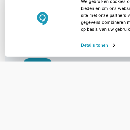
We gebruiken cookies om
bieden en om ons websit
WIL JIJ ADVIES OP MAAT?
site met onze partners 
Vraag het onze
gegevens combineren met
experts!
op basis van uw gebruik
Details tonen
Bel ons
E-mail
OVER DIT PRODUCT
Veelgestelde vragen