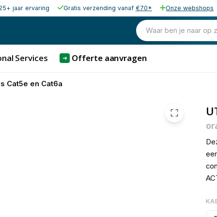
25+ jaar ervaring
Gratis verzending vanaf
€70*
Onze webshops
€ 1,
Waar ben je naar op 
nal Services
Offerte aanvragen
➜
s Cat5e en Cat6a
U
or
Dez
een
con
ACT
KA