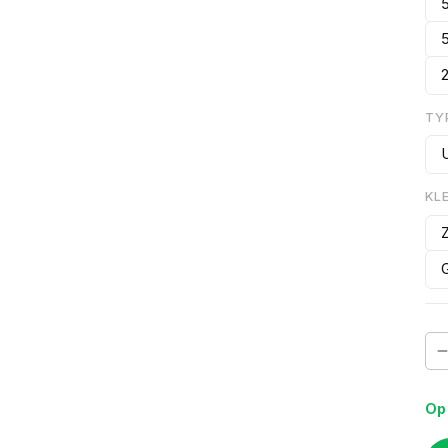
TY
KL
Op