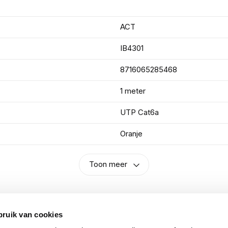
ACT
IB4301
8716065285468
1 meter
UTP Cat6a
Oranje
Toon meer
bruik van cookies