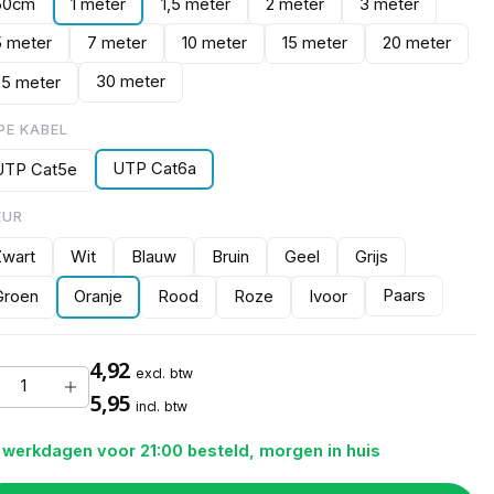
50cm
1 meter
1,5 meter
2 meter
3 meter
5 meter
7 meter
10 meter
15 meter
20 meter
30 meter
25 meter
PE KABEL
UTP Cat6a
UTP Cat5e
EUR
Zwart
Wit
Blauw
Bruin
Geel
Grijs
Paars
Groen
Oranje
Rood
Roze
Ivoor
4,92
excl. btw
5,95
incl. btw
 werkdagen voor 21:00 besteld, morgen in huis