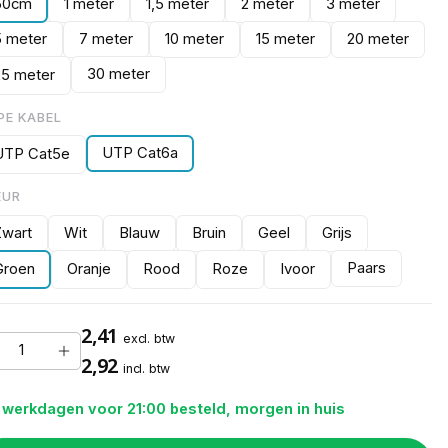
50cm
1 meter
1,5 meter
2 meter
3 meter
5 meter
7 meter
10 meter
15 meter
20 meter
30 meter
25 meter
PE KABEL
UTP Cat6a
UTP Cat5e
EUR
Zwart
Wit
Blauw
Bruin
Geel
Grijs
Paars
Groen
Oranje
Rood
Roze
Ivoor
2,41
excl. btw
2,92
incl. btw
 werkdagen voor 21:00 besteld, morgen in huis