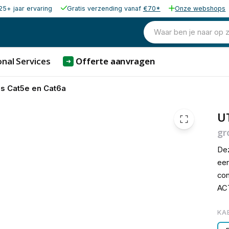
25+ jaar ervaring
Gratis verzending vanaf
€70*
Onze webshops
€ 1,
Waar ben je naar op 
nal Services
Offerte aanvragen
➜
s Cat5e en Cat6a
UT
gr
Dez
een
con
ACT
KA