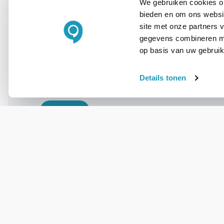
We gebruiken cookies om
bieden en om ons websit
WIL JIJ ADVIES OP MAAT?
site met onze partners 
Vraag het onze
gegevens combineren met
experts!
op basis van uw gebruik
Details tonen
Bel ons
E-mail
OVER DIT PRODUCT
Veelgestelde vragen