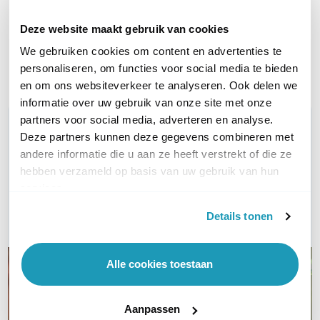
198,83
excl. btw
240,58
incl. btw
Deze website maakt gebruik van cookies
Op werkdagen voor 21:00
Op werkdagen voor 21:00
We gebruiken cookies om content en advertenties te
besteld, morgen in huis
besteld, morgen in huis
personaliseren, om functies voor social media te bieden
Vergelijk
Vergelijk
en om ons websiteverkeer te analyseren. Ook delen we
informatie over uw gebruik van onze site met onze
partners voor social media, adverteren en analyse.
WIL JIJ ADVIES OP MAAT?
Deze partners kunnen deze gegevens combineren met
Vraag het onze experts!
andere informatie die u aan ze heeft verstrekt of die ze
hebben verzameld op basis van uw gebruik van hun
Bel ons
services.
Details tonen
E-mail
Alle cookies toestaan
Aanpassen