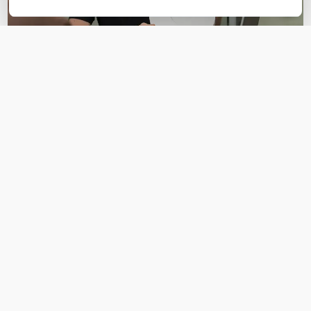
OVER DIT PRODUCT
Veelgestelde vragen
Is de Ubiquiti UniFi 6 Extender ook geschikt
voor de Ubiquiti UAP-AC-LR?
Stel een vraag
REVIEWS
(
2
)
Ga naar Trusted Shops reviews