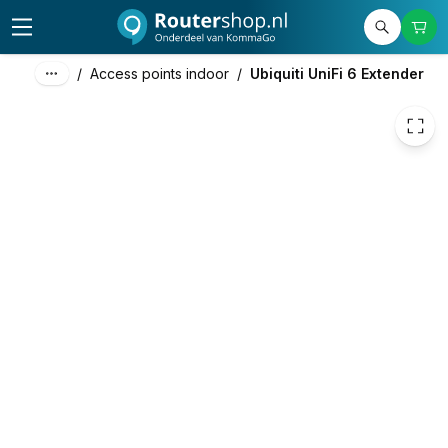
153,14
excl. btw
185,30
incl. btw
/
Access points indoor
/
Ubiquiti UniFi 6 Extender