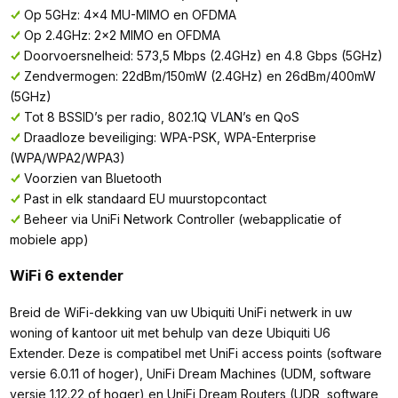
Op 5GHz: 4x4 MU-MIMO en OFDMA
Op 2.4GHz: 2x2 MIMO en OFDMA
Doorvoersnelheid: 573,5 Mbps (2.4GHz) en 4.8 Gbps (5GHz)
Zendvermogen: 22dBm/150mW (2.4GHz) en 26dBm/400mW
(5GHz)
Tot 8 BSSID’s per radio, 802.1Q VLAN’s en QoS
Draadloze beveiliging: WPA-PSK, WPA-Enterprise
(WPA/WPA2/WPA3)
Voorzien van Bluetooth
Past in elk standaard EU muurstopcontact
Beheer via UniFi Network Controller (webapplicatie of
mobiele app)
WiFi 6 extender
Breid de WiFi-dekking van uw Ubiquiti UniFi netwerk in uw
woning of kantoor uit met behulp van deze Ubiquiti U6
Extender. Deze is compatibel met UniFi access points (software
versie 6.0.11 of hoger), UniFi Dream Machines (UDM, software
versie 1.12.22 of hoger) en UniFi Dream Routers (UDR, software