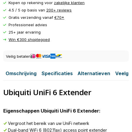
Kopen op rekening voor
zakelijke klanten
4.5 / 5 op basis van
200+ reviews
Gratis verzending vanaf
€70*
Professioneel advies
25+ jaar ervaring
Win €300 shoptegoed
Veilig betalen
Omschrijving
Specificaties
Alternatieven
Veelge
Ubiquiti UniFi 6 Extender
Eigenschappen Ubiquiti UniFi 6 Extender:
Vergroot het bereik van uw UniFi netwerk
Dual-band WiFi 6 (802.11ax) access point extender