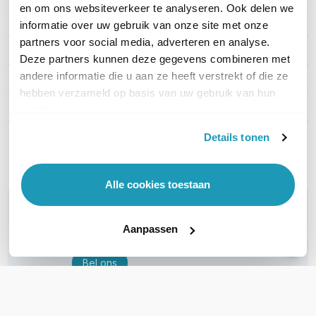
en om ons websiteverkeer te analyseren. Ook delen we
EAN
0817882025379
informatie over uw gebruik van onze site met onze
partners voor social media, adverteren en analyse.
Aantal LAN poorten
1
Deze partners kunnen deze gegevens combineren met
andere informatie die u aan ze heeft verstrekt of die ze
WiFi Standaard
WiFi 5 (11ac)
hebben verzameld op basis van uw gebruik van hun
Aantal WAN poorten
1
services.
Details tonen
Toon meer
Alle cookies toestaan
WIL JIJ ADVIES OP MAAT?
Vraag het onze experts!
Aanpassen
Bel ons
E-mail