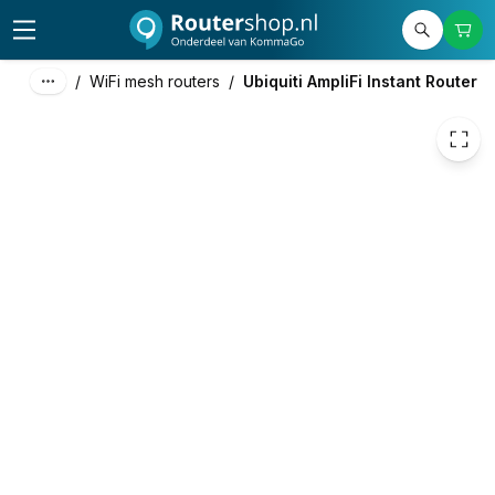
137,41
excl. btw
166,27
incl. btw
/
WiFi mesh routers
/
Ubiquiti AmpliFi Instant Router