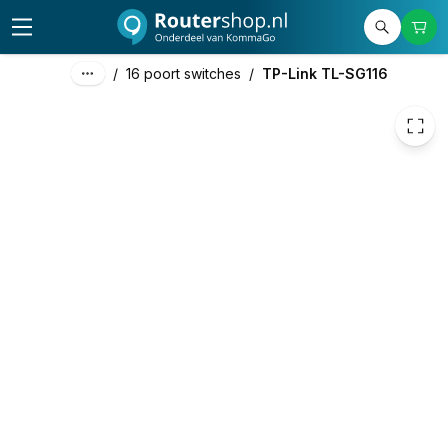
56,50
excl. btw
68,37
incl. btw
/
16 poort switches
/
TP-Link TL-SG116