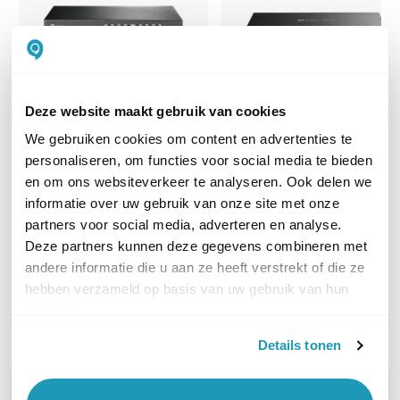
Deze website maakt gebruik van cookies
TP-Link TL-SG1016DE
TP-Link TL-SG116E
We gebruiken cookies om content en advertenties te
16-Poorts Gigabit Switch
16-poorts Gigabit Switch
personaliseren, om functies voor social media te bieden
67,81
58,60
excl. btw
excl. btw
en om ons websiteverkeer te analyseren. Ook delen we
82,05
70,91
incl. btw
incl. btw
informatie over uw gebruik van onze site met onze
partners voor social media, adverteren en analyse.
Deze partners kunnen deze gegevens combineren met
andere informatie die u aan ze heeft verstrekt of die ze
Op werkdagen voor 21:00
Op werkdagen voor 21:00
hebben verzameld op basis van uw gebruik van hun
besteld, morgen in huis
besteld, morgen in huis
services.
Vergelijk
Vergelijk
Details tonen
WIL JIJ ADVIES OP MAAT?