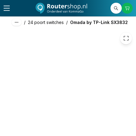
1.149,44
excl. btw
1.390,82
incl. btw
/
24 poort switches
/
Omada by TP-Link SX3832