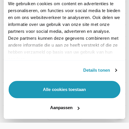
We gebruiken cookies om content en advertenties te
Merk
TP-Link
personaliseren, om functies voor social media te bieden
en om ons websiteverkeer te analyseren. Ook delen we
Artikelnummer
SX3832
informatie over uw gebruik van onze site met onze
EAN
8885020622652
partners voor social media, adverteren en analyse.
Deze partners kunnen deze gegevens combineren met
Aantal LAN poorten
24
andere informatie die u aan ze heeft verstrekt of die ze
hebben verzameld op basis van uw gebruik van hun
PoE
Zonder PoE
services.
Managed / Unmanaged
Managed
Details tonen
Rack mountable
Ja
SFP Ondersteuning
SFP +
Alle cookies toestaan
Productserie
n.v.t.
Aanpassen
Toon meer