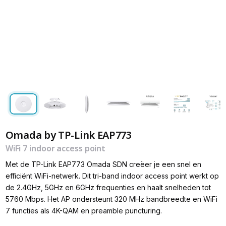
Omada by TP-Link EAP773
WiFi 7 indoor access point
Met de TP-Link EAP773 Omada SDN creëer je een snel en
efficiënt WiFi-netwerk. Dit tri-band indoor access point werkt op
de 2.4GHz, 5GHz en 6GHz frequenties en haalt snelheden tot
5760 Mbps. Het AP ondersteunt 320 MHz bandbreedte en WiFi
7 functies als 4K-QAM en preamble puncturing.