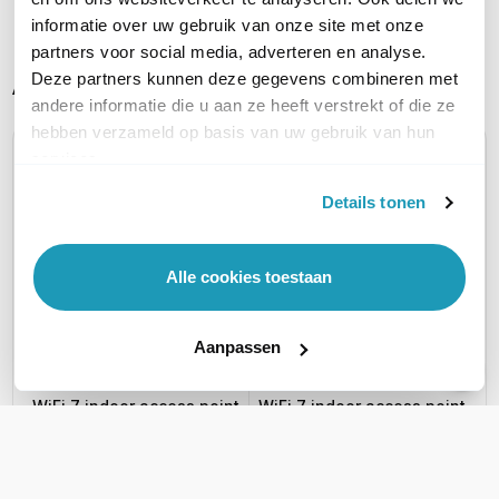
informatie over uw gebruik van onze site met onze
partners voor social media, adverteren en analyse.
Alternatieve producten vergelijken
Deze partners kunnen deze gegevens combineren met
andere informatie die u aan ze heeft verstrekt of die ze
hebben verzameld op basis van uw gebruik van hun
services.
Huidig product
Details tonen
Alle cookies toestaan
Omada by TP-Link
Omada by TP-Link
Aanpassen
EAP783
EAP773
WiFi 7 indoor access point
WiFi 7 indoor access point
547,35
181,74
excl. btw
excl. btw
662,29
219,91
incl. btw
incl. btw