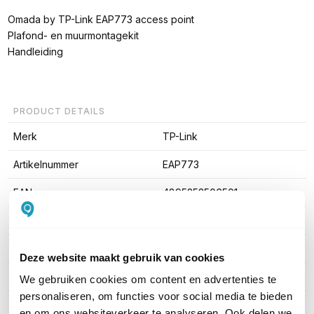
Omada by TP-Link EAP773 access point
Plafond- en muurmontagekit
Handleiding
PRODUCT DETAILS
Merk
TP-Link
Artikelnummer
EAP773
EAN
4895252506501
WiFi Standaard
WiFi 7 (11be)
Indoor of outdoor
Indoor
Deze website maakt gebruik van cookies
WiFi-frequentieband
2,4 GHz; 5 GHz & 6 GHz
We gebruiken cookies om content en advertenties te
personaliseren, om functies voor social media te bieden
en om ons websiteverkeer te analyseren. Ook delen we
Toon meer