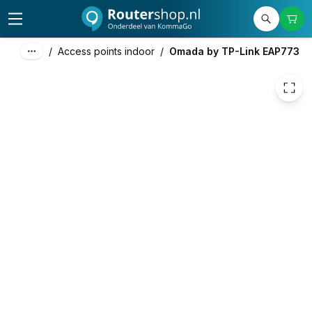
181,74
excl. btw
219,91
incl. btw
/
Access points indoor
/
Omada by TP-Link EAP773