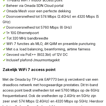
Tri-Band WiFi 7 indoor access point
Beheer via Omada SDN Cloud portal
Omada Mesh voor een perfecte dekking
Doorvoersnelheid tot 574 Mbps (2.4GHz) en 4320 Mbps (5
GHz)
Doorvoersnelheid tot 5760 Mbps (6 GHz)
1x 10G Ethernetpoort
Tot 320 MHz bandbreedte
WiFi 7 functies als MLO, 4K-QAM en preamble puncturing
Met o.a. load balancing, beamforming, airtime fairness
Gevoed via PoE++ (802.3bt) of 12V DC
Inclusief plafond-/muurmontagekit
Zakelijk WiFi 7 access point
Met de Omada by TP-Link EAP773 ben jij verzekerd van een
draadloos netwerk met hoogwaardige prestaties. Dit tri-band
access point biedt snelheden tot wel 5760 Mbps op de 6GHz
frequentieband. Ook de snelheden op 2.4GHz en 5GHz zijn
zeer snel: 574 Mbps (2.4GHz) en 4320 Mbps op 5GHz. Hierdoor