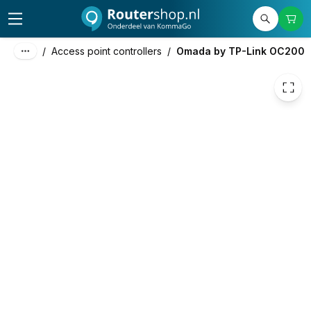
77,50
excl. btw
93,78
incl. btw
/
Access point controllers
/
Omada by TP-Link OC200