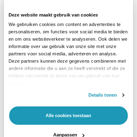
Deze website maakt gebruik van cookies
Is het mogelijk om bij een klein bedrijf
We gebruiken cookies om content en advertenties te
welke bestaat uit 2 locatiesen en twee
personaliseren, om functies voor social media te bieden
subnetten met 1 Omada SDN Cloud
en om ons websiteverkeer te analyseren. Ook delen we
controller de Wifi's en switches te beheren.
informatie over uw gebruik van onze site met onze
partners voor social media, adverteren en analyse.
Of moeten alle componeneten in hetzelfde
Deze partners kunnen deze gegevens combineren met
subnet zitten?
andere informatie die u aan ze heeft verstrekt of die ze
hebben verzameld op basis van uw gebruik van hun
services.
De OC200 leek mij in eerste instantie
noodzakelijk om een goed netwerk te
Details tonen
beheren met de AP's van TP-link. Inmiddels
zijn er drie AP's in de lucht en komt er
Alle cookies toestaan
binnenkort een vierde bij. De AP's zijn
gelijknamig ingesteld (zowel naam als
Aanpassen