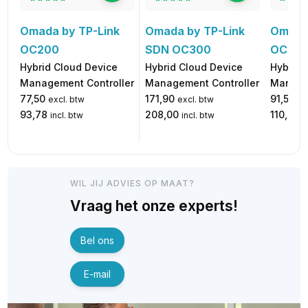
Omada by TP-Link
Omada 
Omada by TP-Link
SDN OC300
OC200
OC200
Hybrid Cloud Device
Hybrid 
Hybrid Cloud Device
Management Controller
Manage
Management Controller
171,90
91,50
77,50
excl. btw
ex
excl. btw
208,00
110,72
93,78
incl. btw
i
incl. btw
WIL JIJ ADVIES OP MAAT?
Vraag het onze experts!
Bel ons
E-mail