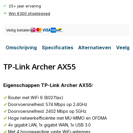
25+ jaar ervaring
Win €300 shoptegoed
Veilig betalen
Omschrijving
Specificaties
Alternatieven
Veelge
TP-Link Archer AX55
Eigenschappen TP-Link Archer AX55:
Router met WiFi 6 (802.11ax)
Doorvoersnelheid: 574 Mbps op 2.4GHz
Doorvoersnelheid: 2402 Mbps op 5GHz
Hoge netwerkefficiëntie met MU-MIMO en OFDMA
4x gigabit LAN, 1x gigabit WAN, 1x USB 3.0
Met 4 hoogwaardige vaste WiFi-antennes