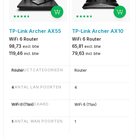
TP-Link Archer AX10
TP-Link Archer AX55
WiFi 6 Router
WiFi 6 Router
65,81
98,73
excl. btw
excl. btw
79,63
119,46
incl. btw
incl. btw
PRODUCTCATEGORIEËN
Router
Router
AANTAL LAN POORTEN
4
4
WIFI STANDAARD
WiFi 6 (11ax)
WiFi 6 (11ax)
AANTAL WAN POORTEN
1
1