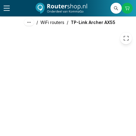
98,73
excl. btw
119,46
incl. btw
/
WiFi routers
/
TP-Link Archer AX55