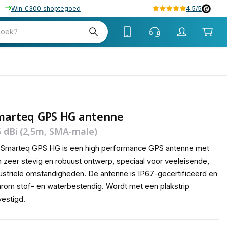
Win €300 shoptegoed
4.5/5
tw
zoek?
tw
marteq GPS HG antenne
5 dBi (2,5m, SMA-male)
 Smarteq GPS HG is een high performance GPS antenne met
 zeer stevig en robuust ontwerp, speciaal voor veeleisende,
ustriële omstandigheden. De antenne is IP67-gecertificeerd en
rom stof- en waterbestendig. Wordt met een plakstrip
estigd.