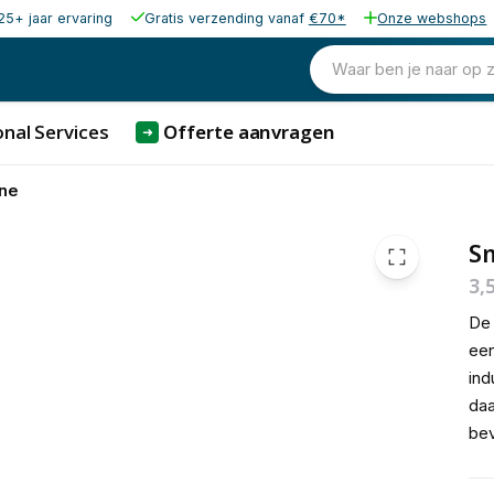
25+ jaar ervaring
Gratis verzending vanaf
€70*
Onze webshops
25,00
excl. b
30,25
Waar ben je naar op 
incl. b
nal Services
Offerte aanvragen
➜
ne
S
3,
De
een
ind
daa
bev