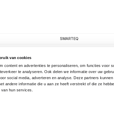
SMARTEQ
710099
bruik van cookies
7393939085839
 content en advertenties te personaliseren, om functies voor so
3;5dBi
everkeer te analyseren. Ook delen we informatie over uw gebru
voor social media, adverteren en analyse. Deze partners kunnen
Omni/rondstralend
 andere informatie die u aan ze heeft verstrekt of die ze heb
 van hun services.