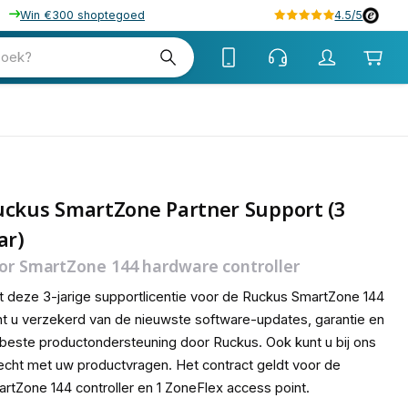
Win €300 shoptegoed
4.5/5
tw
zoek?
tw
uckus SmartZone Partner Support (3
ar)
or SmartZone 144 hardware controller
 deze 3-jarige supportlicentie voor de Ruckus SmartZone 144
t u verzekerd van de nieuwste software-updates, garantie en
beste productondersteuning door Ruckus. Ook kunt u bij ons
echt met uw productvragen. Het contract geldt voor de
rtZone 144 controller en 1 ZoneFlex access point.