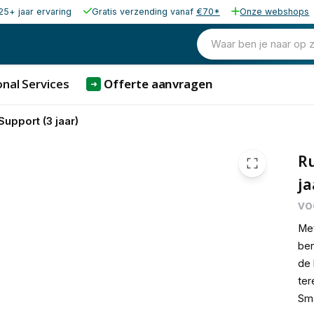
25+ jaar ervaring
Gratis verzending vanaf
€70*
Onze webshops
4.477,20
excl. b
5.417,41
Waar ben je naar op 
incl. b
nal Services
Offerte aanvragen
➜
upport (3 jaar)
R
ja
vo
Met
ben
de 
ter
Sma