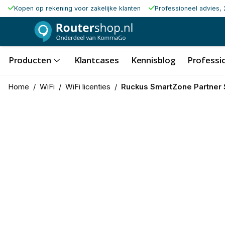
Kopen op rekening voor zakelijke klanten
Professioneel advies, 
Producten
Klantcases
Kennisblog
Professio
Home
/
WiFi
/
WiFi licenties
/
Ruckus SmartZone Partner S