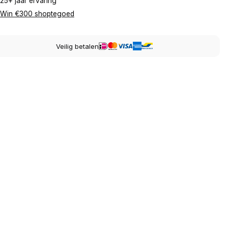
25+ jaar ervaring
Win €300 shoptegoed
Veilig betalen