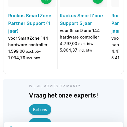
Ruckus SmartZone
Rucku
Ruckus SmartZone
Support 5 jaar
Partne
Partner Support (1
voor SmartZone 144
jaar)
jaar)
hardware controller
voor Sm
voor SmartZone 144
4.797,00
excl. btw
hardwar
hardware controller
5.804,37
incl. btw
4.477,2
1.599,00
excl. btw
5.417,41
1.934,79
incl. btw
WIL JIJ ADVIES OP MAAT?
Vraag het onze experts!
Bel ons
E-mail