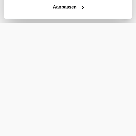
Aanpassen
REVIEWS
(
0
)
Ga naar Trusted Shops reviews
Wees de eerste die een review schrijft!
Schrijf een review
Accessoires