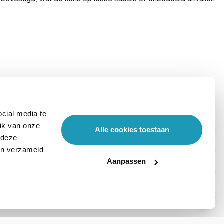
cial media te
ik van onze
Alle cookies toestaan
 deze
ben verzameld
Aanpassen
Stel hier je vraag