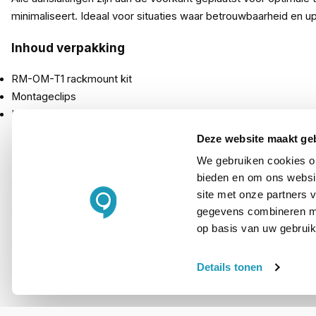
minimaliseert. Ideaal voor situaties waar betrouwbaarheid en up
Inhoud verpakking
RM-OM-T1 rackmount kit
Montageclips
Keystone-aansluitkabels
Deze website maakt ge
We gebruiken cookies om
PRODUCT DETAILS
bieden en om ons websit
site met onze partners 
Merk
gegevens combineren met
Artikelnummer
op basis van uw gebruik
EAN
Details tonen