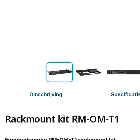
Omschrijving
Specificati
Rackmount kit RM-OM-T1
Eigenschappen RM-OM-T1 rackmount kit