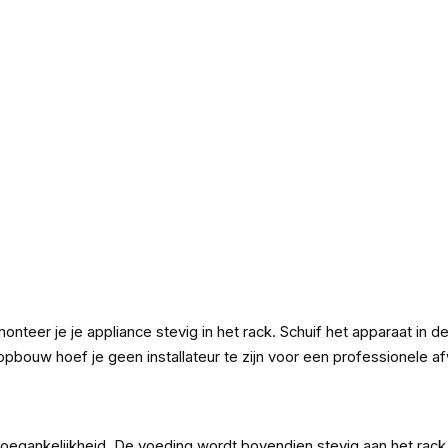
eer je je appliance stevig in het rack. Schuif het apparaat in de
opbouw hoef je geen installateur te zijn voor een professionele a
e toegankelijkheid. De voeding wordt bovendien stevig aan het rac