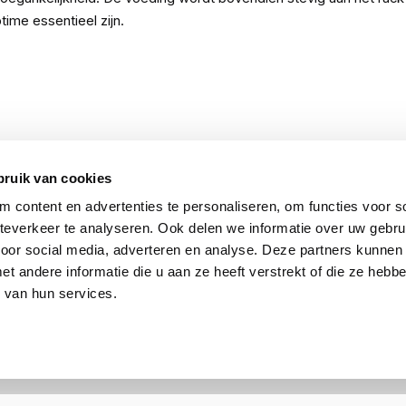
time essentieel zijn.
bruik van cookies
 content en advertenties te personaliseren, om functies voor so
everkeer te analyseren. Ook delen we informatie over uw gebru
voor social media, adverteren en analyse. Deze partners kunnen
Rackmount.it
 andere informatie die u aan ze heeft verstrekt of die ze heb
RM-OM-T1
 van hun services.
8720297440205