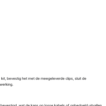
 kit, bevestig het met de meegeleverde clips, sluit de
fwerking.
k bevestigd, wat de kans op losse kabels of onbedoeld uitvallen