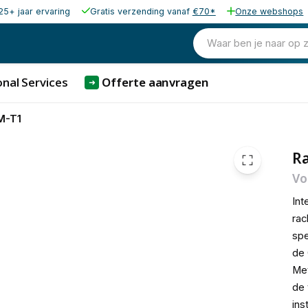
25+ jaar ervaring
Gratis verzending vanaf
€70*
Onze webshops
125,00
excl. b
151,25
Waar ben je naar op 
incl. b
nal Services
Offerte aanvragen
➜
M-T1
R
Vo
Int
ra
spe
de 
Met
de 
inst