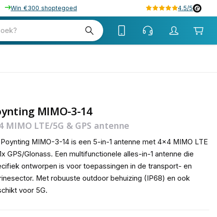
Win €300 shoptegoed
4.5/5
tw
zoek?
tw
oynting MIMO-3-14
4 MIMO LTE/5G & GPS antenne
Poynting MIMO-3-14 is een 5-in-1 antenne met 4x4 MIMO LTE
1x GPS/Glonass. Een multifunctionele alles-in-1 antenne die
cifiek ontworpen is voor toepassingen in de transport- en
inesector. Met robuuste outdoor behuizing (IP68) en ook
chikt voor 5G.