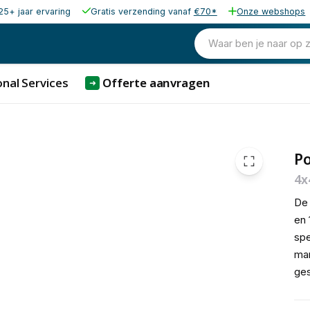
25+ jaar ervaring
Gratis verzending vanaf
€70*
Onze webshops
239,00
excl. b
289,19
Waar ben je naar op 
incl. b
nal Services
Offerte aanvragen
➜
P
4x
De 
en 
spe
mar
ges