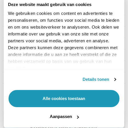
Deze website maakt gebruik van cookies
PRODUCT DETAILS
We gebruiken cookies om content en advertenties te
personaliseren, om functies voor social media te bieden
Merk
TP-Link
en om ons websiteverkeer te analyseren. Ook delen we
Artikelnummer
DR3650v-4G
informatie over uw gebruik van onze site met onze
partners voor social media, adverteren en analyse.
EAN
8885020626773
Deze partners kunnen deze gegevens combineren met
andere informatie die u aan ze heeft verstrekt of die ze
Aantal LAN poorten
4
hebben verzameld op basis van uw gebruik van hun
WiFi Standaard
WiFi 6 (11ax)
services.
Aantal WAN poorten
1
Details tonen
Toon meer
Alle cookies toestaan
Aanpassen
WIL JIJ ADVIES OP MAAT?
Vraag het onze experts!