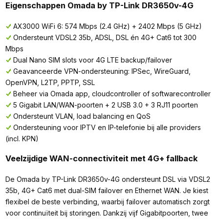
Eigenschappen Omada by TP-Link DR3650v-4G
AX3000 WiFi 6: 574 Mbps (2.4 GHz) + 2402 Mbps (5 GHz)
Ondersteunt VDSL2 35b, ADSL, DSL én 4G+ Cat6 tot 300
Mbps
Dual Nano SIM slots voor 4G LTE backup/failover
Geavanceerde VPN-ondersteuning: IPSec, WireGuard,
OpenVPN, L2TP, PPTP, SSL
Beheer via Omada app, cloudcontroller of softwarecontroller
5 Gigabit LAN/WAN-poorten + 2 USB 3.0 + 3 RJ11 poorten
Ondersteunt VLAN, load balancing en QoS
Ondersteuning voor IPTV en IP-telefonie bij alle providers
(incl. KPN)
Veelzijdige WAN-connectiviteit met 4G+ fallback
De Omada by TP-Link DR3650v-4G ondersteunt DSL via VDSL2
35b, 4G+ Cat6 met dual-SIM failover en Ethernet WAN. Je kiest
flexibel de beste verbinding, waarbij failover automatisch zorgt
voor continuïteit bij storingen. Dankzij vijf Gigabitpoorten, twee