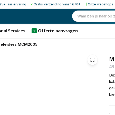
25+ jaar ervaring
Gratis verzending vanaf
€70*
Onze webshops
169,00
excl. b
204,49
Waar ben je naar op 
incl. b
nal Services
Offerte aanvragen
➜
geleiders MCM2005
M
43
Dez
kab
gel
bie