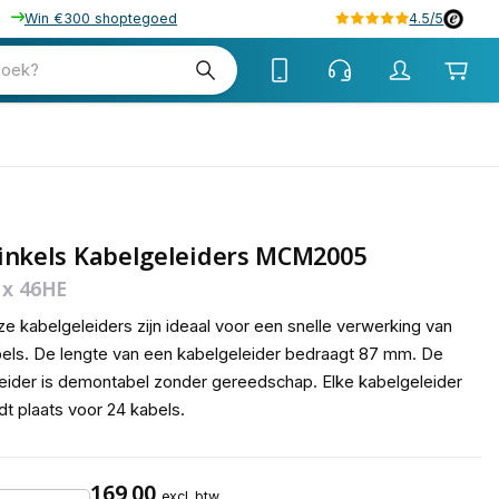
Win €300 shoptegoed
4.5/5
tw
zoek?
tw
inkels Kabelgeleiders MCM2005
 x 46HE
e kabelgeleiders zijn ideaal voor een snelle verwerking van
els. De lengte van een kabelgeleider bedraagt 87 mm. De
eider is demontabel zonder gereedschap. Elke kabelgeleider
dt plaats voor 24 kabels.
169,00
excl. btw