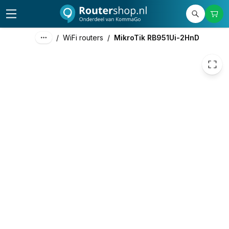
49,25
excl. btw
59,59
incl. btw
/
WiFi routers
/
MikroTik RB951Ui-2HnD