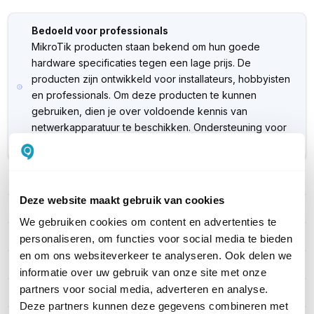
Bedoeld voor professionals
MikroTik producten staan bekend om hun goede
hardware specificaties tegen een lage prijs. De
producten zijn ontwikkeld voor installateurs, hobbyisten
en professionals. Om deze producten te kunnen
gebruiken, dien je over voldoende kennis van
netwerkapparatuur te beschikken. Ondersteuning voor
dit product verloopt via de
MikroTik website
.
PRODUCT DETAILS
Deze website maakt gebruik van cookies
Merk
MikroTik
We gebruiken cookies om content en advertenties te
Artikelnummer
RB951Ui-2HnD
personaliseren, om functies voor social media te bieden
en om ons websiteverkeer te analyseren. Ook delen we
EAN
4752224001146
informatie over uw gebruik van onze site met onze
partners voor social media, adverteren en analyse.
Aantal LAN poorten
4
Deze partners kunnen deze gegevens combineren met