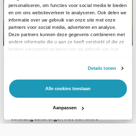
personaliseren, om functies voor social media te bieden
en om ons websiteverkeer te analyseren. Ook delen we
informatie over uw gebruik van onze site met onze
partners voor social media, adverteren en analyse.
Deze partners kunnen deze gegevens combineren met
andere informatie die u aan ze heeft verstrekt of die ze
hebben verzameld op basis van uw gebruik van hun
services.
OVER DIT PRODUCT
Details tonen
Veelgestelde vragen
Alle cookies toestaan
Ik heb Internet via glasvezel van XS4all/KPN
met een Fritz!Box 7490 direct aan de
Aanpassen
glasvezel entrypoint. Nu wil ik graag een
scheiding aanbrengen met een extra
router zodat mijn interne netwerk actief
blijft ook als de FritzBox uitvalt of herstart