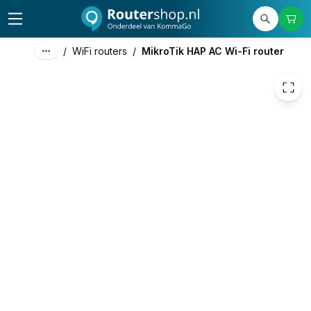
106,88
excl. btw
129,32
incl. btw
/
WiFi routers
/
MikroTik HAP AC Wi-Fi router