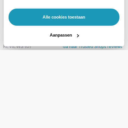
Geen vragen gevonden
Alle cookies toestaan
Stel een vraag
Aanpassen
REVIEWS
(
0
)
Ga naar Trusted Shops reviews
Wees de eerste die een review schrijft!
Schrijf een review
Accessoires