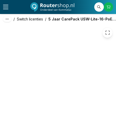
38,00
excl. btw
45,98
incl. btw
/
Switch licenties
/
5 Jaar CarePack USW-Lite-16-PoE (1x)