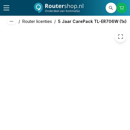
26,00
excl. btw
31,46
incl. btw
/
Router licenties
/
5 Jaar CarePack TL-ER706W (1x)