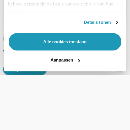
hebben verzameld op basis van uw gebruik van hun
Stel een vraag
services.
Details tonen
REVIEWS
(
0
)
Ga naar Trusted Shops reviews
Alle cookies toestaan
Wees de eerste die een review schrijft!
Aanpassen
Schrijf een review
DOWNLOADS
KommaGo-CarePack-Voorwaarden-Router-V2023-
09.pdf