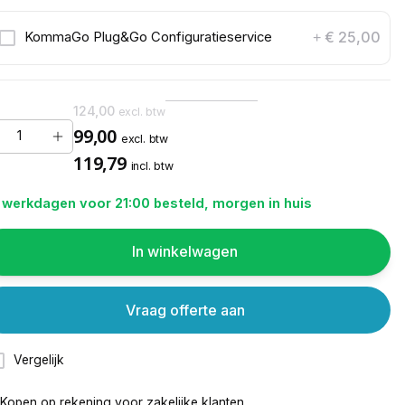
€ 25,00
KommaGo Plug&Go Configuratieservice
+
124,00
excl. btw
99,00
excl. btw
119,79
incl. btw
 werkdagen voor 21:00 besteld, morgen in huis
In winkelwagen
Vraag offerte aan
Vergelijk
Kopen op rekening voor
zakelijke klanten