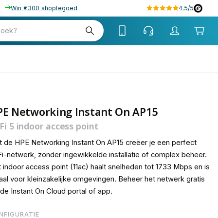
Win €300 shoptegoed
4.5/5
tw
zoek?
w
tw
PE Networking Instant On AP15
Fi 5 indoor access point
 de HPE Networking Instant On AP15 creëer je een perfect
i-netwerk, zonder ingewikkelde installatie of complex beheer.
 indoor access point (11ac) haalt snelheden tot 1733 Mbps en is
aal voor kleinzakelijke omgevingen. Beheer het netwerk gratis
 de Instant On Cloud portal of app.
NFIGURATIE