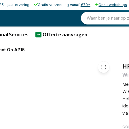
25+ jaar ervaring
Gratis verzending vanaf
€70*
Onze webshops
124,00
excl. b
99,00
Waar ben je naar op 
excl. bt
119,79
incl. b
nal Services
Offerte aanvragen
➜
ant On AP15
H
Wi
Met
WiF
Het
ide
via
CO