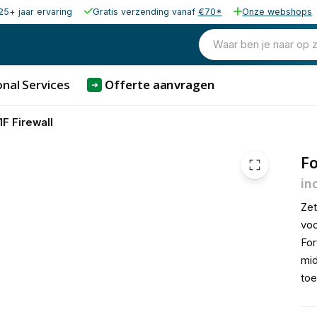
25+ jaar ervaring
Gratis verzending vanaf
€70*
Onze webshops
2.553,68
excl. b
3.089,95
Waar ben je naar op 
incl. b
nal Services
Offerte aanvragen
➜
1F Firewall
Fo
in
Zet
voo
For
mid
toe