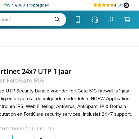
Win €300 shoptegoed
4.5/5
85
zoek?
rtinet 24x7 UTP 1 jaar
or FortiGate 51G
e UTP Security Bundle voor de FortiGate 51G firewall is 1 jaar
dig en bevat o.a. de volgende onderdelen: NGFW Application
trol en IPS, Web Filtering, AntiVirus, AntiSpam, IP & Domain
utation en FortiCare security services. Inclusief 24x7 support.
CENTIEDUUR / GELDIGHEID