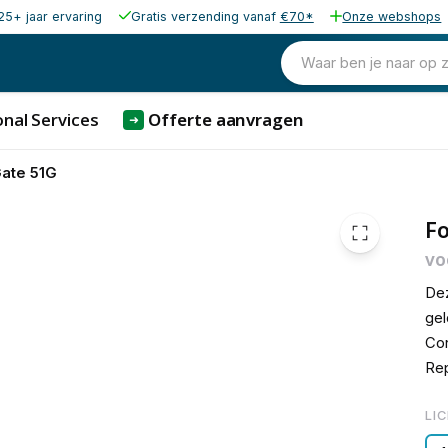
25+ jaar ervaring
Gratis verzending vanaf
€70*
Onze webshops
€ 178,
Waar ben je naar op 
nal Services
Offerte aanvragen
➜
Gate 51G
Fo
vo
Dez
gel
Con
Rep
LI