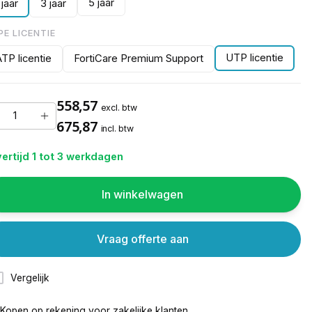
5 jaar
 jaar
3 jaar
PE LICENTIE
UTP licentie
TP licentie
FortiCare Premium Support
558,57
excl. btw
675,87
incl. btw
ertijd 1 tot 3 werkdagen
In winkelwagen
Vraag offerte aan
Vergelijk
Kopen op rekening voor
zakelijke klanten