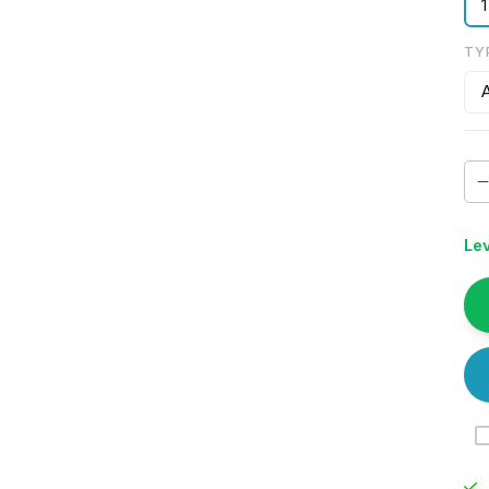
1
TY
A
Lev