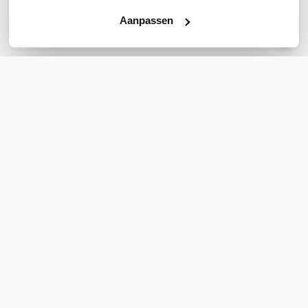
Aanpassen
Stel een vraag
REVIEWS
(
0
)
Ga naar Trusted Shops reviews
Wees de eerste die een review schrijft!
Schrijf een review
DOWNLOADS
Brochure_EnGenius_ECS2552FP_1322c98849556f3730fc53504e3
Accessoires