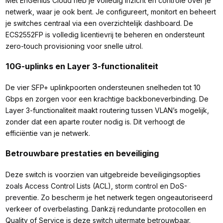
Met EnGenius Cloud heb je volledig inzicht en controle over je
netwerk, waar je ook bent. Je configureert, monitort en beheert
je switches centraal via een overzichtelijk dashboard. De
ECS2552FP is volledig licentievrij te beheren en ondersteunt
zero-touch provisioning voor snelle uitrol.
10G-uplinks en Layer 3-functionaliteit
De vier SFP+ uplinkpoorten ondersteunen snelheden tot 10
Gbps en zorgen voor een krachtige backboneverbinding. De
Layer 3-functionaliteit maakt routering tussen VLAN’s mogelijk,
zonder dat een aparte router nodig is. Dit verhoogt de
efficiëntie van je netwerk.
Betrouwbare prestaties en beveiliging
Deze switch is voorzien van uitgebreide beveiligingsopties
zoals Access Control Lists (ACL), storm control en DoS-
preventie. Zo bescherm je het netwerk tegen ongeautoriseerd
verkeer of overbelasting. Dankzij redundante protocollen en
Quality of Service is deze switch uitermate betrouwbaar.