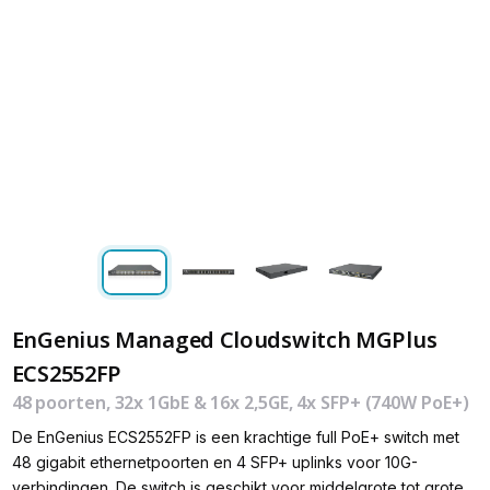
EnGenius Managed Cloudswitch MGPlus
ECS2552FP
48 poorten, 32x 1GbE & 16x 2,5GE, 4x SFP+ (740W PoE+)
De EnGenius ECS2552FP is een krachtige full PoE+ switch met
48 gigabit ethernetpoorten en 4 SFP+ uplinks voor 10G-
verbindingen. De switch is geschikt voor middelgrote tot grote