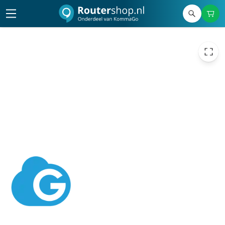
899,00
excl. btw
1.087,79
incl. btw