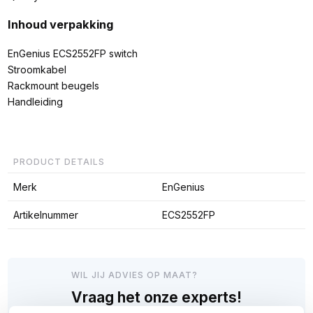
Inhoud verpakking
EnGenius ECS2552FP switch
Stroomkabel
Rackmount beugels
Handleiding
PRODUCT DETAILS
Merk
EnGenius
Artikelnummer
ECS2552FP
WIL JIJ ADVIES OP MAAT?
Vraag het onze experts!