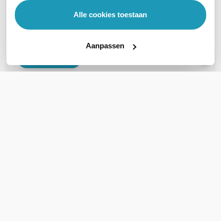
Veelgestelde vragen
Alle cookies toestaan
Geen vragen gevonden
Aanpassen
Stel een vraag
REVIEWS
(
0
)
Ga naar Trusted Shops reviews
Wees de eerste die een review schrijft!
Schrijf een review
DOWNLOADS
Brochure_EnGenius_ECS2528FP_9e70c37581025468a8e186082e1