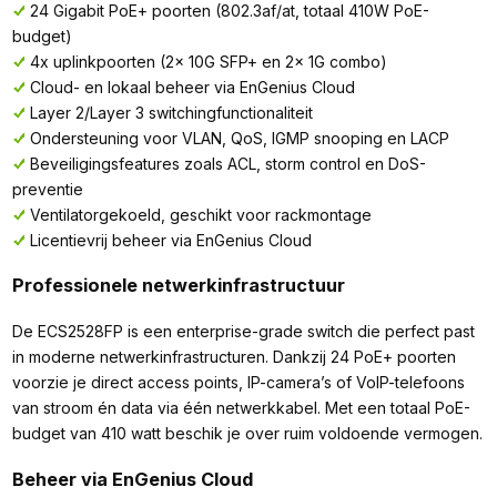
24 Gigabit PoE+ poorten (802.3af/at, totaal 410W PoE-
budget)
4x uplinkpoorten (2x 10G SFP+ en 2x 1G combo)
Cloud- en lokaal beheer via EnGenius Cloud
Layer 2/Layer 3 switchingfunctionaliteit
Ondersteuning voor VLAN, QoS, IGMP snooping en LACP
Beveiligingsfeatures zoals ACL, storm control en DoS-
preventie
Ventilatorgekoeld, geschikt voor rackmontage
Licentievrij beheer via EnGenius Cloud
Professionele netwerkinfrastructuur
De ECS2528FP is een enterprise-grade switch die perfect past
in moderne netwerkinfrastructuren. Dankzij 24 PoE+ poorten
voorzie je direct access points, IP-camera’s of VoIP-telefoons
van stroom én data via één netwerkkabel. Met een totaal PoE-
budget van 410 watt beschik je over ruim voldoende vermogen.
Beheer via EnGenius Cloud