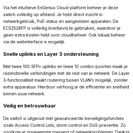
Via het intuïtieve EnGenius Cloud-platform beheer je deze
switch volledig op afstand. Je hebt direct inzicht in
netwerkgebruik, PoE-status en aangesloten apparaten. De
ECS2528FP is volledig licentievrij te gebruiken, waardoor je
geen extra kosten hebt voor cloudbeheer. Ook lokaal beheer
via de webinterface is mogelijk.
Snelle uplinks en Layer 3 ondersteuning
Met twee 10G SFP+ uplinks en twee 1G combo-poorten maak je
razendsnelle verbindingen met de rest van je netwerk. De Layer
3-functionaliteit maakt routering tussen VLAN’s mogelijk, zonder
extra apparatuur. Hierdoor verhoog je de efficiëntie en snelheid
binnen jouw netwerk.
Veilig en betrouwbaar
De switch is uitgerust met geavanceerde beveiligingsfuncties
zoals Access Control Lists, storm control en DoS-preventie. Zo
voorkom je ongewenste toegang of netwerkproblemen. Dankzij