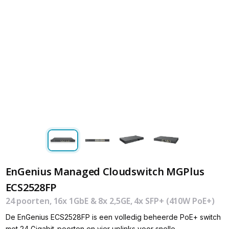
EnGenius Managed Cloudswitch MGPlus
ECS2528FP
24 poorten, 16x 1GbE & 8x 2,5GE, 4x SFP+ (410W PoE+)
De EnGenius ECS2528FP is een volledig beheerde PoE+ switch
met 24 Gigabit-poorten en vier uplinks voor snelle