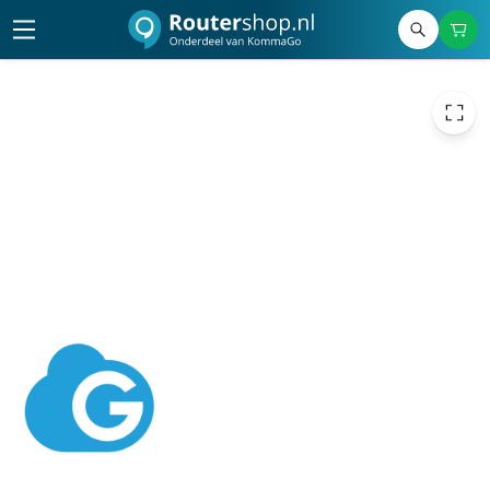
639,00
excl. btw
773,19
incl. btw