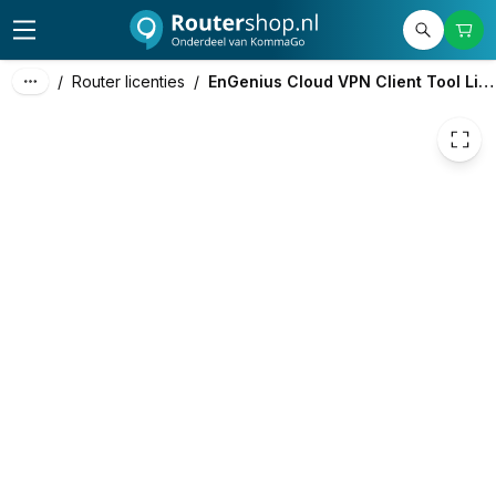
10,00
excl. btw
12,10
incl. btw
/
Router licenties
/
EnGenius Cloud VPN Client Tool Licentie