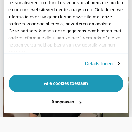
Artikelnummer
SPC-1YR-LIC
personaliseren, om functies voor social media te bieden
en om ons websiteverkeer te analyseren. Ook delen we
informatie over uw gebruik van onze site met onze
partners voor social media, adverteren en analyse.
WIL JIJ ADVIES OP MAAT?
Deze partners kunnen deze gegevens combineren met
Vraag het onze experts!
andere informatie die u aan ze heeft verstrekt of die ze
hebben verzameld op basis van uw gebruik van hun
Bel ons
services.
Details tonen
E-mail
Alle cookies toestaan
Aanpassen