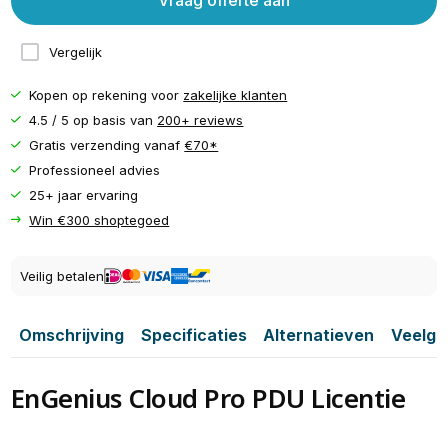
Vraag offerte aan
Vergelijk
Kopen op rekening voor
zakelijke klanten
4.5 / 5 op basis van
200+ reviews
Gratis verzending vanaf
€70*
Professioneel advies
25+ jaar ervaring
Win €300 shoptegoed
Veilig betalen
Omschrijving
Specificaties
Alternatieven
Veelge
EnGenius Cloud Pro PDU Licentie