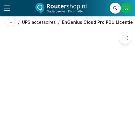
10,00
excl. btw
12,10
incl. btw
/
UPS accessoires
/
EnGenius Cloud Pro PDU Licentie