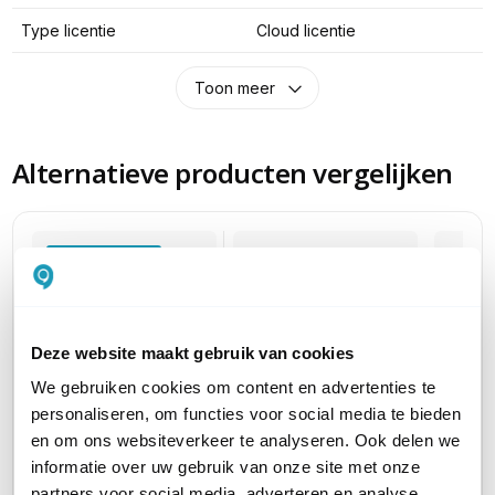
Type licentie
Cloud licentie
Toon meer
Alternatieve producten vergelijken
Huidig product
Deze website maakt gebruik van cookies
We gebruiken cookies om content en advertenties te
personaliseren, om functies voor social media te bieden
EnGenius Cloud Pro
EnGenius Cloud Pro
EnGeni
en om ons websiteverkeer te analyseren. Ook delen we
PDU Licentie
PDU Licentie
PDU Li
informatie over uw gebruik van onze site met onze
1 jaar, voor 1 EnGenius
5 jaar, voor 1 EnGenius
3 jaar,
partners voor social media, adverteren en analyse.