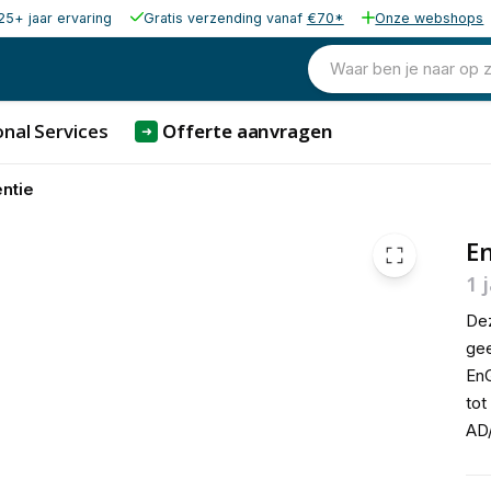
25+ jaar ervaring
Gratis verzending vanaf
€70*
Onze webshops
50,00
excl. b
60,50
Waar ben je naar op 
incl. b
nal Services
Offerte aanvragen
➜
ntie
En
1 
Dez
gee
EnG
tot
AD/