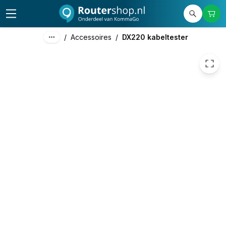
15,19
excl. btw
18,38
incl. btw
/
Accessoires
/
DX220 kabeltester