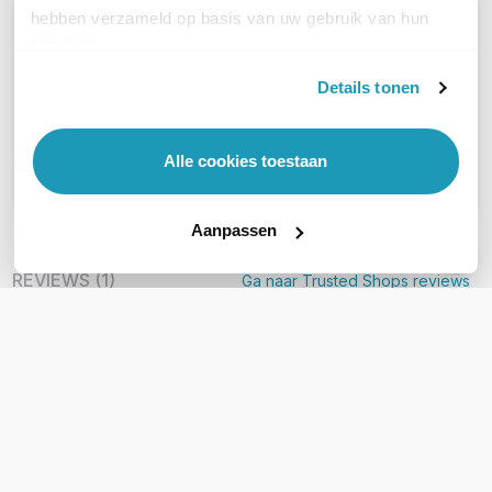
hebben verzameld op basis van uw gebruik van hun
OVER DIT PRODUCT
services.
Veelgestelde vragen
Details tonen
Geen vragen gevonden
Alle cookies toestaan
Stel een vraag
Aanpassen
REVIEWS
(
1
)
Ga naar Trusted Shops reviews
Handig en vlot te gebruiken tester.
5/5
Handig en vlot te gebruiken tester.
Geschreven door Trusted Shops
31 juli 2023 om 08:52