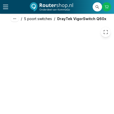
58,00
excl. btw
70,18
incl. btw
/
5 poort switches
/
DrayTek VigorSwitch Q60x