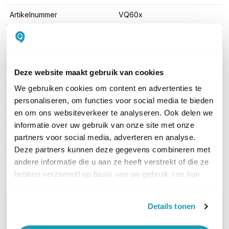
Artikelnummer
VQ60x
Aantal LAN poorten
5
PoE
Zonder PoE
Deze website maakt gebruik van cookies
Managed / Unmanaged
Unmanaged
We gebruiken cookies om content en advertenties te
Rack mountable
Nee
personaliseren, om functies voor social media te bieden
en om ons websiteverkeer te analyseren. Ook delen we
SFP Ondersteuning
SFP +
informatie over uw gebruik van onze site met onze
Stackable
No
partners voor social media, adverteren en analyse.
Deze partners kunnen deze gegevens combineren met
andere informatie die u aan ze heeft verstrekt of die ze
Toon meer
hebben verzameld op basis van uw gebruik van hun
services.
Details tonen
WIL JIJ ADVIES OP MAAT?
Vraag het onze experts!