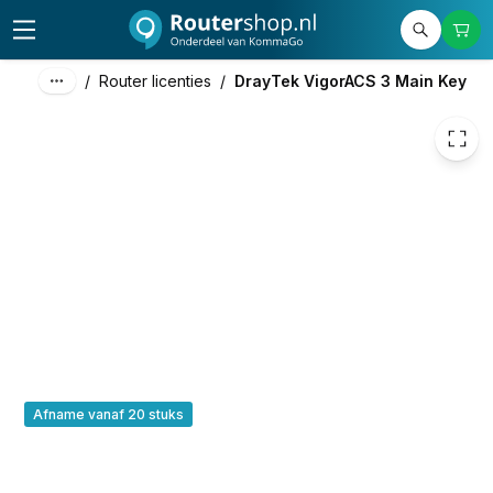
12,00
excl. btw
14,52
incl. btw
/
Router licenties
/
DrayTek VigorACS 3 Main Key
Afname vanaf 20 stuks