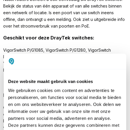
Bekijk de status van één apparaat of van alle switches binnen
een netwerk of locatie. Is een poort van uw switch ineens
offline, dan ontvangt u een melding. Ook ziet u uitgebreide info
over het stroomverbruik van poorten en PoE.
Geschikt voor deze DrayTek switches:
VigorSwitch P/G1085, VigorSwitch P/G1280, VigorSwitch
P/G2100, VigorSwitch P/G2121, VigorSwitch G2280(x),
VigorSwitch P/G2500, VigorSwitch P/G2540x, VigorSwitch
FX2120
Deze website maakt gebruik van cookies
We gebruiken cookies om content en advertenties te
Manage DrayTek VigorAP access points
personaliseren, om functies voor social media te bieden
en om ons websiteverkeer te analyseren. Ook delen we
Configureer één of meerdere DrayTek access points binnen
informatie over uw gebruik van onze site met onze
een netwerk via DrayTek VigorACS 3. Het beheer verloopt via
partners voor social media, adverteren en analyse.
het internet. Zowel een access point dat met VigorACS is
Deze partners kunnen deze gegevens combineren met
verbonden achter een DrayTek router of op een locatie waar