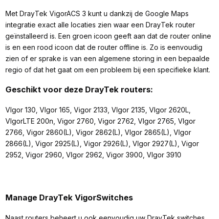
Met DrayTek VigorACS 3 kunt u dankzij de Google Maps
integratie exact alle locaties zien waar een DrayTek router
geïnstalleerd is. Een groen icoon geeft aan dat de router online
is en een rood icoon dat de router offline is. Zo is eenvoudig
zien of er sprake is van een algemene storing in een bepaalde
regio of dat het gaat om een probleem bij een specifieke klant.
Geschikt voor deze DrayTek routers:
VIgor 130, VIgor 165, Vigor 2133, VIgor 2135, VIgor 2620L,
VIgorLTE 200n, Vigor 2760, Vigor 2762, VIgor 2765, VIgor
2766, Vigor 2860(L), Vigor 2862(L), VIgor 2865(L), VIgor
2866(L), Vigor 2925(L), Vigor 2926(L), VIgor 2927(L), Vigor
2952, Vigor 2960, VIgor 2962, Vigor 3900, VIgor 3910
Manage DrayTek VigorSwitches
Naast routers beheert u ook eenvoudig uw DrayTek switches.