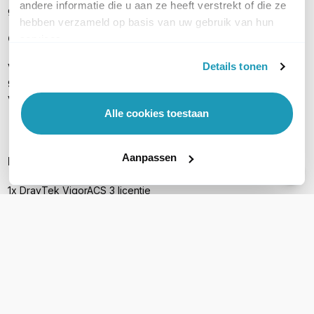
andere informatie die u aan ze heeft verstrekt of die ze
geen router is geïnstalleerd.
hebben verzameld op basis van uw gebruik van hun
Geschikt voor deze DrayTek access points:
services.
Details tonen
VigorAP 710, VigorAP 802, VigorAP 810, VigorAP 900, VigorAP
902, VigorAP 903, VigorAP 910C, VigorAP 912C, VigorAP 918R,
VigorAP 920R, VigorAP 960C, VigorAP 1060C
Alle cookies toestaan
Aanpassen
Inhoud verpakking
1x DrayTek VigorACS 3 licentie
Handleiding
PRODUCT DETAILS
Merk
DrayTek