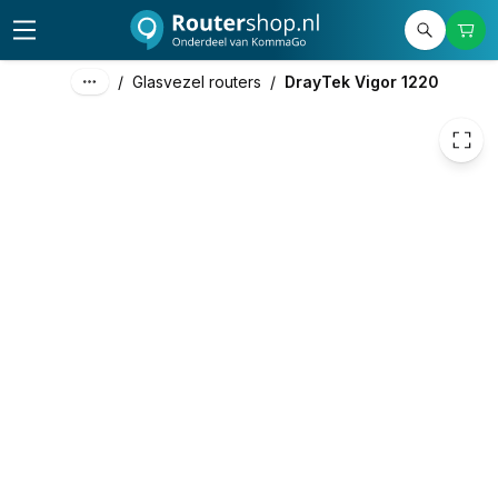
336,25
excl. btw
406,86
incl. btw
/
Glasvezel routers
/
DrayTek Vigor 1220