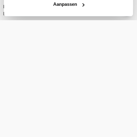
Aanpassen
Netwerkkabel
Handleiding
PRODUCT DETAILS
Merk
DrayTek
Artikelnummer
V1220
EAN
4711637180879
Aantal LAN poorten
5
WiFi Standaard
Geen WiFi
Aantal WAN poorten
3
Toon meer