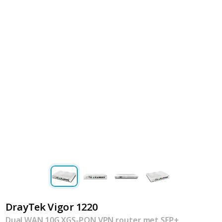
DrayTek Vigor 1220
Dual WAN 10G XGS-PON VPN router met SFP+