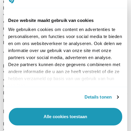
netwerkbeheerders access points en switches centraal
beheren. De DrayTek Vigor 1220 router ondersteunt het beheer
van maximaal 20 DrayTek access points en 10 switches vanuit
Deze website maakt gebruik van cookies
één overzichtelijke beheeromgeving. Daarnaast ondersteunt de
router TR-069 en integratie met VigorACS. Hiermee kunnen
We gebruiken cookies om content en advertenties te
configuraties, firmware-updates, VLAN-instellingen en QoS-
personaliseren, om functies voor social media te bieden
profielen centraal worden uitgerold en beheerd.
en om ons websiteverkeer te analyseren. Ook delen we
informatie over uw gebruik van onze site met onze
VPN ondersteuning voor veilig thuiswerken
partners voor social media, adverteren en analyse.
Deze partners kunnen deze gegevens combineren met
Dankzij ondersteuning voor moderne VPN-protocollen zoals
andere informatie die u aan ze heeft verstrekt of die ze
WireGuard, OpenVPN en IPsec biedt de DrayTek Vigor 1220
hebben verzameld op basis van uw gebruik van hun
een veilige oplossing voor thuiswerkers en externe locaties.
services.
Gebruikers krijgen versleutelde toegang tot bedrijfsapplicaties,
bestanden en netwerkbronnen, zonder concessies te doen aan
Details tonen
prestaties of veiligheid.
Inhoud verpakking
Alle cookies toestaan
DrayTek Vigor 1220 router
Voedingsadapter