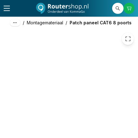
25,00
excl. btw
30,25
incl. btw
/
Montagemateriaal
/
Patch paneel CAT6 8 poorts