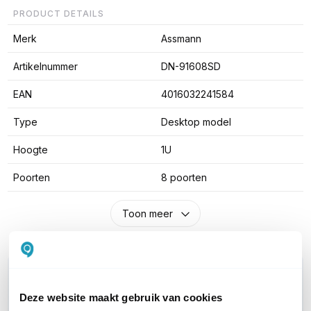
PRODUCT DETAILS
Merk
Assmann
Artikelnummer
DN-91608SD
EAN
4016032241584
Type
Desktop model
Hoogte
1U
Poorten
8 poorten
Toon meer
WIL JIJ ADVIES OP MAAT?
Vraag het onze experts!
Deze website maakt gebruik van cookies