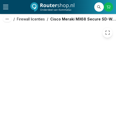
/
Firewall licenties
/
Cisco Meraki MX68 Secure SD-WAN Plus License and Support