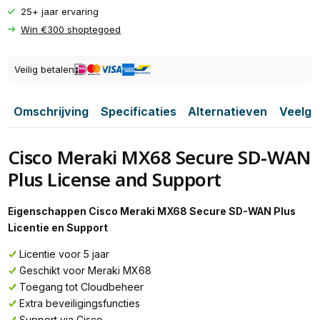
25+ jaar ervaring
Win €300 shoptegoed
Veilig betalen
Omschrijving
Specificaties
Alternatieven
Veelge
Cisco Meraki MX68 Secure SD-WAN
Plus License and Support
Eigenschappen Cisco Meraki MX68 Secure SD-WAN Plus
Licentie en Support
Licentie voor 5 jaar
Geschikt voor Meraki MX68
Toegang tot Cloudbeheer
Extra beveiligingsfuncties
Support via Cisco