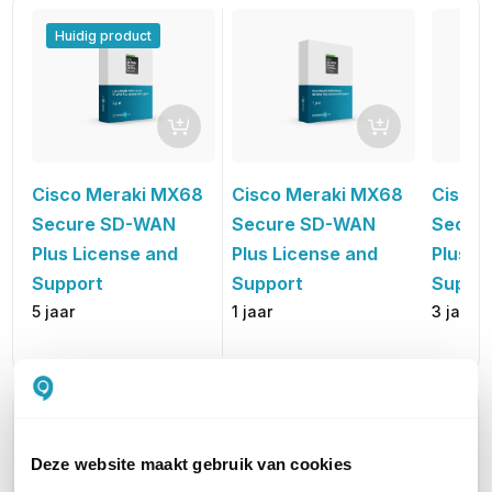
Huidig product
Cisco Meraki MX68
Cisco 
Cisco Meraki MX68
Secure SD-WAN
Secur
Secure SD-WAN
Plus License and
Plus L
Plus License and
Support
Suppo
Support
1 jaar
3 jaar
5 jaar
WIL JIJ ADVIES OP MAAT?
Vraag het onze experts!
Deze website maakt gebruik van cookies