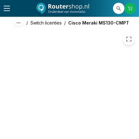
108,19
excl. btw
130,91
incl. btw
/
Switch licenties
/
Cisco Meraki MS130-CMPT