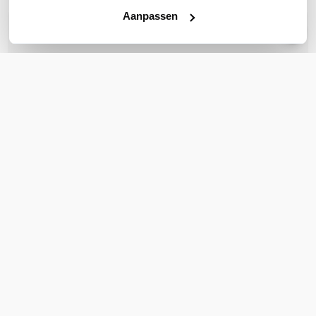
Aanpassen
OVER DIT PRODUCT
Veelgestelde vragen
Geen vragen gevonden
Stel een vraag
REVIEWS
(
0
)
Ga naar Trusted Shops reviews
Wees de eerste die een review schrijft!
Schrijf een review