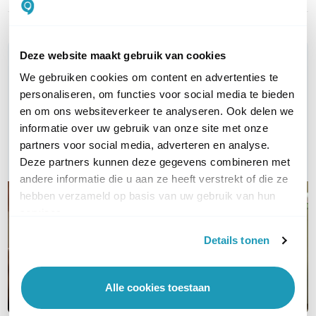
Deze website maakt gebruik van cookies
WIL JIJ ADVIES OP MAAT?
We gebruiken cookies om content en advertenties te
Vraag het onze experts!
personaliseren, om functies voor social media te bieden
en om ons websiteverkeer te analyseren. Ook delen we
Bel ons
informatie over uw gebruik van onze site met onze
partners voor social media, adverteren en analyse.
E-mail
Deze partners kunnen deze gegevens combineren met
andere informatie die u aan ze heeft verstrekt of die ze
hebben verzameld op basis van uw gebruik van hun
services.
Details tonen
Alle cookies toestaan