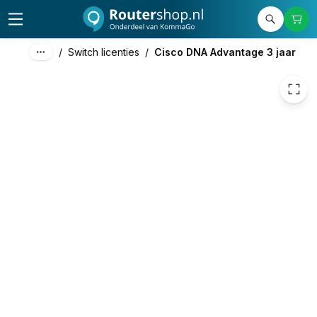
1.568,00
excl. btw
1.897,28
incl. btw
/
Switch licenties
/
Cisco DNA Advantage 3 jaar