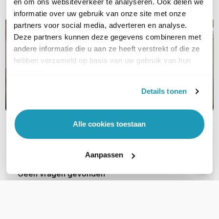
en om ons websiteverkeer te analyseren. Ook delen we
informatie over uw gebruik van onze site met onze
partners voor social media, adverteren en analyse.
Deze partners kunnen deze gegevens combineren met
andere informatie die u aan ze heeft verstrekt of die ze
hebben verzameld op basis van uw gebruik van hun
services.
Details tonen
Alle cookies toestaan
OVER DIT PRODUCT
Veelgestelde vragen
Aanpassen
Geen vragen gevonden
Stel een vraag