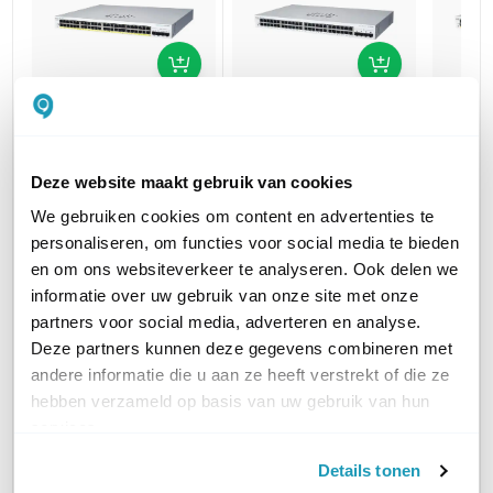
Cisco CBS220-48T-
Cisco
Cisco CBS220-48P-
4G
4G
4X
Deze website maakt gebruik van cookies
48-poorts Managed L2
48-poo
48-poorts Managed L2
switch + 4x SFP
PoE+ sw
PoE+ switch + 4x SFP+
We gebruiken cookies om content en advertenties te
324,79
607,85
954,61
excl. btw
excl. btw
personaliseren, om functies voor social media te bieden
393,00
735,50
1.155,08
incl. btw
incl. btw
en om ons websiteverkeer te analyseren. Ook delen we
informatie over uw gebruik van onze site met onze
partners voor social media, adverteren en analyse.
Deze partners kunnen deze gegevens combineren met
POE
802.3at PoE+ (30W)
Zonder PoE
802.3at
andere informatie die u aan ze heeft verstrekt of die ze
hebben verzameld op basis van uw gebruik van hun
MANAGED / UNMANAGED
Managed
Managed
Manag
services.
Details tonen
RACK MOUNTABLE
Ja
Ja
Ja