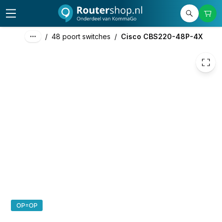
954,61
excl. btw
1.155,08
incl. btw
/
48 poort switches
/
Cisco CBS220-48P-4X
OP=OP