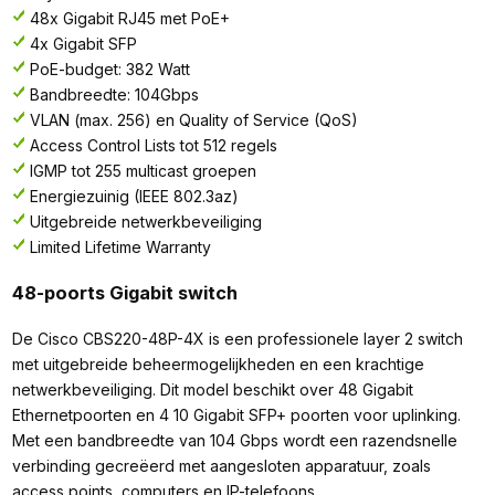
48x Gigabit RJ45 met PoE+
4x Gigabit SFP
PoE-budget: 382 Watt
Bandbreedte: 104Gbps
VLAN (max. 256) en Quality of Service (QoS)
Access Control Lists tot 512 regels
IGMP tot 255 multicast groepen
Energiezuinig (IEEE 802.3az)
Uitgebreide netwerkbeveiliging
Limited Lifetime Warranty
48-poorts Gigabit switch
De Cisco CBS220-48P-4X is een professionele layer 2 switch
met uitgebreide beheermogelijkheden en een krachtige
netwerkbeveiliging. Dit model beschikt over 48 Gigabit
Ethernetpoorten en 4 10 Gigabit SFP+ poorten voor uplinking.
Met een bandbreedte van 104 Gbps wordt een razendsnelle
verbinding gecreëerd met aangesloten apparatuur, zoals
access points, computers en IP-telefoons.