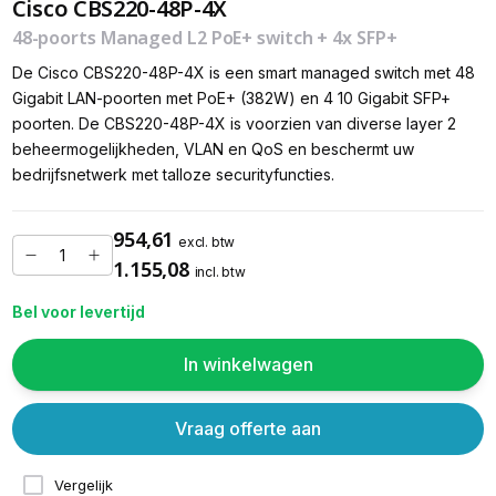
Cisco CBS220-48P-4X
48-poorts Managed L2 PoE+ switch + 4x SFP+
De Cisco CBS220-48P-4X is een smart managed switch met 48
Gigabit LAN-poorten met PoE+ (382W) en 4 10 Gigabit SFP+
poorten. De CBS220-48P-4X is voorzien van diverse layer 2
beheermogelijkheden, VLAN en QoS en beschermt uw
bedrijfsnetwerk met talloze securityfuncties.
954,61
excl. btw
1.155,08
incl. btw
Bel voor levertijd
In winkelwagen
Vraag offerte aan
Vergelijk