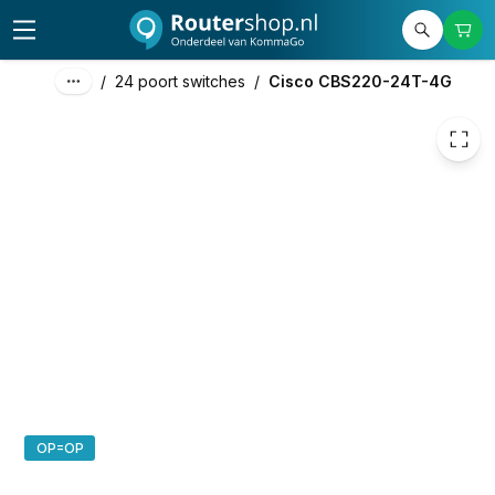
194,33
excl. btw
235,14
incl. btw
/
24 poort switches
/
Cisco CBS220-24T-4G
OP=OP