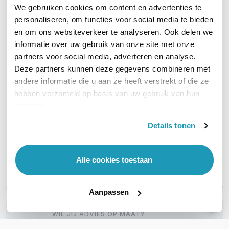
We gebruiken cookies om content en advertenties te
personaliseren, om functies voor social media te bieden
AANTAL LAN POORTEN
24
24
24
en om ons websiteverkeer te analyseren. Ook delen we
informatie over uw gebruik van onze site met onze
POE
Zonder PoE
802.3at PoE+ (30W)
Zonder
partners voor social media, adverteren en analyse.
Deze partners kunnen deze gegevens combineren met
MANAGED / UNMANAGED
Managed
Managed
Manag
andere informatie die u aan ze heeft verstrekt of die ze
hebben verzameld op basis van uw gebruik van hun
services.
RACK MOUNTABLE
Ja
Ja
Ja
Details tonen
SFP ONDERSTEUNING
SFP
SFP
SFP +
Alle cookies toestaan
PRODUCTSERIE
CBS220
CBS220
CBS220
Aanpassen
WIL JIJ ADVIES OP MAAT?