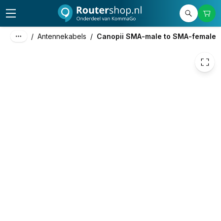
29,00
excl. btw
35,09
incl. btw
/
Antennekabels
/
Canopii SMA-male to SMA-female