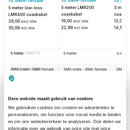
to SMA-female
to SM
to SMA-female
5 meter LMR200
3 mete
5 meter low-loss
coaxkabel
coaxka
LMR400 coaxkabel
19,00
12,00
29,00
excl. btw
ex
excl. btw
22,99
14,52
35,09
incl. btw
in
incl. btw
KABEL LENGTE
5 meter
5 meter
3 meter
TYPE VERLOOP
SMA-male - SMA-female
SMA-male - SMA-female
SMA-ma
TYPE KABEL
Coax
Coax
Coax
Deze website maakt gebruik van cookies
INCLUSIEF VERLOOPSTUKJES
Nee
Nee
Nee
We gebruiken cookies om content en advertenties te
personaliseren, om functies voor social media te bieden
en om ons websiteverkeer te analyseren. Ook delen we
informatie over uw gebruik van onze site met onze