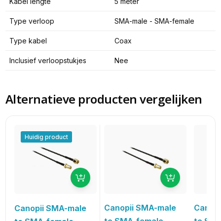
Kabel lengte
5 meter
Type verloop
SMA-male - SMA-female
Type kabel
Coax
Inclusief verloopstukjes
Nee
Alternatieve producten vergelijken
Huidig product
Canopii SMA-male
Canopi
Canopii SMA-male