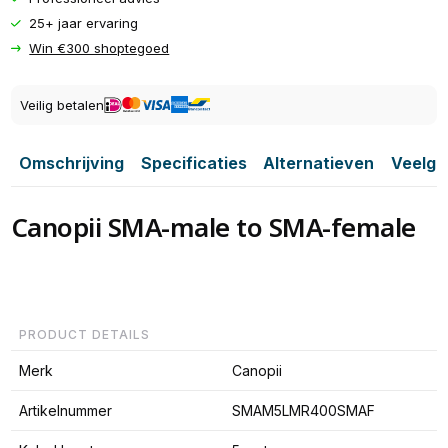
25+ jaar ervaring
Win €300 shoptegoed
Veilig betalen
Omschrijving
Specificaties
Alternatieven
Veelge
Canopii SMA-male to SMA-female
PRODUCT DETAILS
Merk
Canopii
Artikelnummer
SMAM5LMR400SMAF